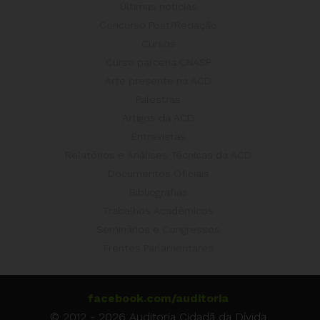
Últimas notícias
Concurso Post/Redação
Cursos
Curso parceria CNASP
Arte presente na ACD
Palestras
Artigos da ACD
Entrevistas
Relatórios e Análises Técnicas da ACD
Documentos Oficiais
Bibliografias
Trabalhos Acadêmicos
Seminários e Congressos
Frentes Parlamentares
facebook.com/auditoria
© 2012 - 2026 Auditoria Cidadã da Dívida