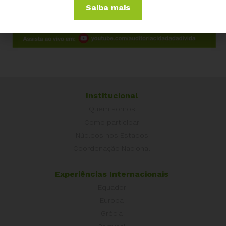
Saiba mais
Institucional
Quem somos
Como participar
Núcleos nos Estados
Coordenação Nacional
Experiências Internacionais
Equador
Europa
Grécia