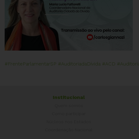
#FrenteParlamentarSP
#AuditoriadaDívida
#ACD
#Auditori
Institucional
Quem somos
Como participar
Núcleos nos Estados
Coordenação Nacional