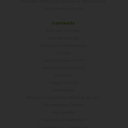
Folhetos, Panfletos, Boletins e Informativos
Carta Aberta e Notas
Conteúdo
ACD nas Eleições
Últimas notícias
Concurso Post/Redação
Cursos
Curso parceria CNASP
Arte presente na ACD
Palestras
Artigos da ACD
Entrevistas
Relatórios e Análises Técnicas da ACD
Documentos Oficiais
Bibliografias
Trabalhos Acadêmicos
Seminários e Congressos