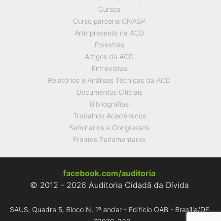
Cursos
Curso parceria CNASP
Arte presente na ACD
Palestras
Artigos da ACD
Entrevistas
Relatórios e Análises Técnicas da ACD
Documentos Oficiais
Bibliografias
Trabalhos Acadêmicos
Seminários e Congressos
Frentes Parlamentares
facebook.com/auditoria
© 2012 - 2026 Auditoria Cidadã da Dívida
SAUS, Quadra 5, Bloco N, 1º andar - Edifício OAB - Brasília/DF