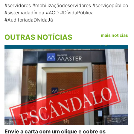
#servidores #mobilizaçãodeservidores #serviçopúblico
#sistemadadívida #ACD #DívidaPública
#AuditoriadaDívidaJá
mais noticias
OUTRAS NOTÍCIAS
Envie a carta com um clique e cobre os