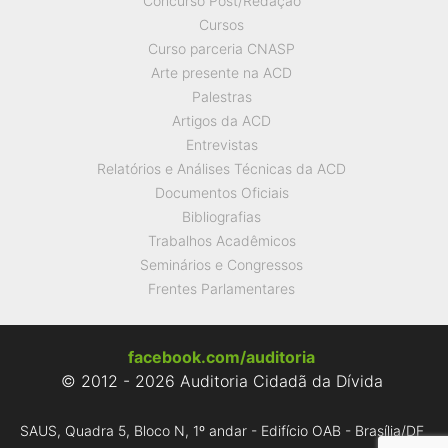
Concurso Post/Redação
Cursos
Curso parceria CNASP
Arte presente na ACD
Palestras
Artigos da ACD
Entrevistas
Relatórios e Análises Técnicas da ACD
Documentos Oficiais
Bibliografias
Trabalhos Acadêmicos
Seminários e Congressos
Frentes Parlamentares
facebook.com/auditoria
© 2012 - 2026 Auditoria Cidadã da Dívida
SAUS, Quadra 5, Bloco N, 1º andar - Edifício OAB - Brasília/DF