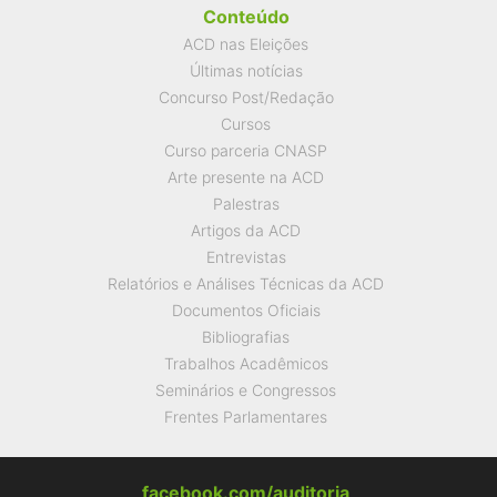
Conteúdo
ACD nas Eleições
Últimas notícias
Concurso Post/Redação
Cursos
Curso parceria CNASP
Arte presente na ACD
Palestras
Artigos da ACD
Entrevistas
Relatórios e Análises Técnicas da ACD
Documentos Oficiais
Bibliografias
Trabalhos Acadêmicos
Seminários e Congressos
Frentes Parlamentares
facebook.com/auditoria