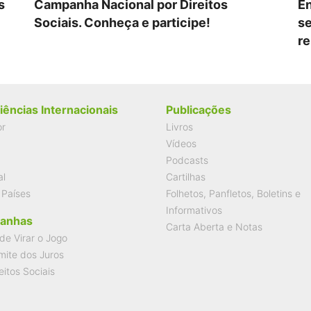
s
Campanha Nacional por Direitos
En
Sociais. Conheça e participe!
se
re
iências Internacionais
Publicações
or
Livros
Vídeos
Podcasts
al
Cartilhas
 Países
Folhetos, Panfletos, Boletins e
Informativos
anhas
Carta Aberta e Notas
de Virar o Jogo
mite dos Juros
eitos Sociais