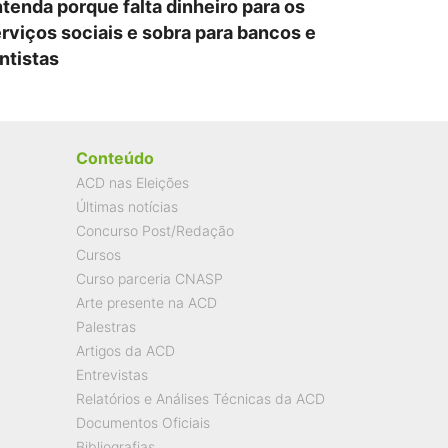
tenda porque falta dinheiro para os
rviços sociais e sobra para bancos e
ntistas
Conteúdo
ACD nas Eleições
Últimas notícias
Concurso Post/Redação
Cursos
Curso parceria CNASP
Arte presente na ACD
Palestras
Artigos da ACD
Entrevistas
Relatórios e Análises Técnicas da ACD
Documentos Oficiais
Bibliografias