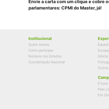
Envie a carta com um clique e cobre o
parlamentares: CPMI do Master, já!
Institucional
Exper
Quem somos
Equad
Como participar
Europa
Núcleos nos Estados
Grécia
Coordenação Nacional
Portug
Outros
Camp
É hora 
Pelo Li
Por Dir