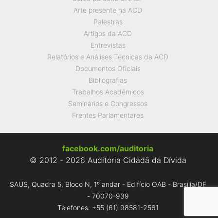
Arte presente na ACD
Palestras
Artigos da ACD
Entrevistas
Relatórios e Análises Técnicas da ACD
Documentos Oficiais
Bibliografias
Trabalhos Acadêmicos
Seminários e Congressos
Frentes Parlamentares
facebook.com/auditoria
© 2012 - 2026 Auditoria Cidadã da Dívida
SAUS, Quadra 5, Bloco N, 1º andar - Edifício OAB - Brasília/DF
- 70070-939
Telefones: +55 (61) 98581-2561