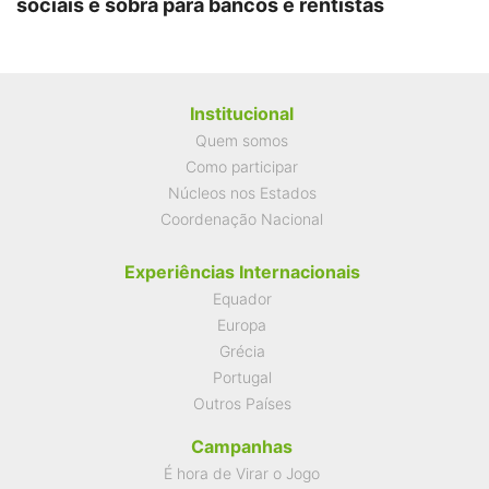
sociais e sobra para bancos e rentistas
Institucional
Quem somos
Como participar
Núcleos nos Estados
Coordenação Nacional
Experiências Internacionais
Equador
Europa
Grécia
Portugal
Outros Países
Campanhas
É hora de Virar o Jogo