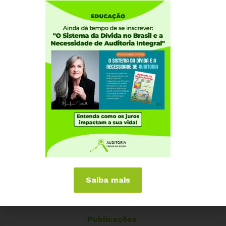
Quem somos
Como participar
Núcleos nos Estados
Coordenação Nacional
Experiências Internacionais
Equador
Europa
Grécia
Portugal
Outros Países
Campanhas
É hora de Virar o Jogo
Saiba mais
Pelo Limite dos Juros
Por Direitos Sociais
Publicações