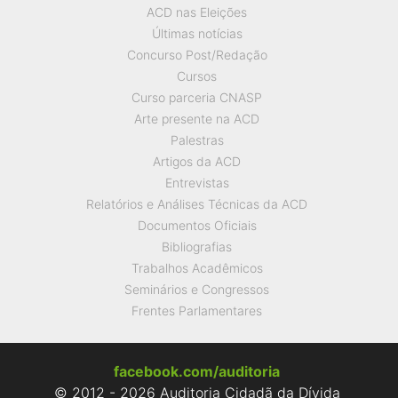
ACD nas Eleições
Últimas notícias
Concurso Post/Redação
Cursos
Curso parceria CNASP
Arte presente na ACD
Palestras
Artigos da ACD
Entrevistas
Relatórios e Análises Técnicas da ACD
Documentos Oficiais
Bibliografias
Trabalhos Acadêmicos
Seminários e Congressos
Frentes Parlamentares
facebook.com/auditoria
© 2012 - 2026 Auditoria Cidadã da Dívida