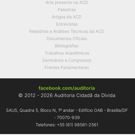
Arte presente na ACD
Palestras
Artigos da ACD
Entrevistas
Relatórios e Análises Técnicas da ACD
Documentos Oficiais
Bibliografias
Trabalhos Acadêmicos
Seminários e Congressos
Frentes Parlamentares
facebook.com/auditoria
© 2012 - 2026 Auditoria Cidadã da Dívida
SAUS, Quadra 5, Bloco N, 1º andar - Edifício OAB - Brasília/DF
- 70070-939
Telefones: +55 (61) 98581-2561