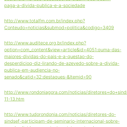
paga-a-divida-publica-e-a-sociedade
http://www.totalfm.com.br/index.php?
Conteudo=noticias&submod=politica&codigo=3409
http://www.auditece.org.br/index.php?
option=com_content&view=article&id=4051:quma-das-
maiores-dividas-do-pais-e-a-questao-do-
desperdicioq-diz-lirando-de-azevedo-sobre-a-divida-
publica-em-audiencia-no-
senado&catid=32:destaques-&Itemid=90
http://www.rondoniagora.com/noticias/diretores+do+sin
11-13.htm
http://www.tudorondonia.com/noticias/diretores-do-
sindsef-participam-de-seminario-internacional-sobre-