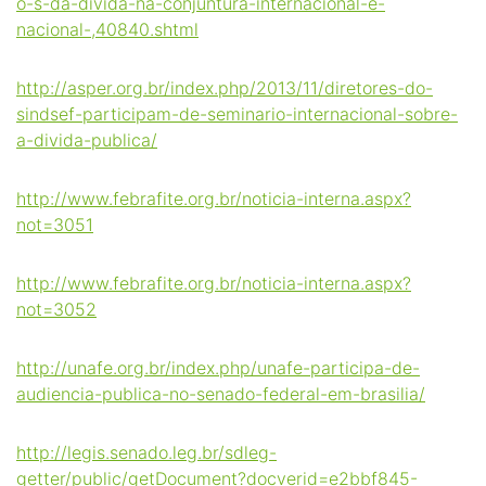
o-s-da-divida-na-conjuntura-internacional-e-
nacional-,40840.shtml
http://asper.org.br/index.php/2013/11/diretores-do-
sindsef-participam-de-seminario-internacional-sobre-
a-divida-publica/
http://www.febrafite.org.br/noticia-interna.aspx?
not=3051
http://www.febrafite.org.br/noticia-interna.aspx?
not=3052
http://unafe.org.br/index.php/unafe-participa-de-
audiencia-publica-no-senado-federal-em-brasilia/
http://legis.senado.leg.br/sdleg-
getter/public/getDocument?docverid=e2bbf845-