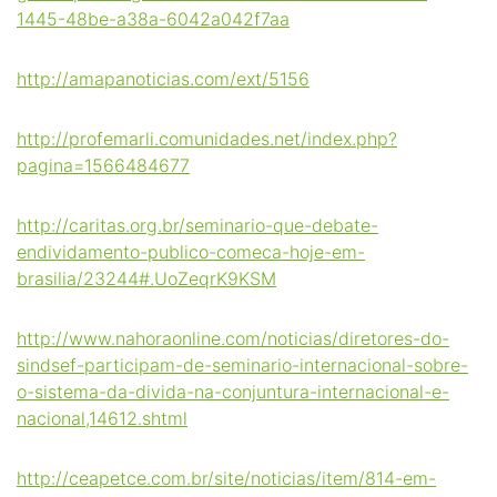
1445-48be-a38a-6042a042f7aa
http://amapanoticias.com/ext/5156
http://profemarli.comunidades.net/index.php?
pagina=1566484677
http://caritas.org.br/seminario-que-debate-
endividamento-publico-comeca-hoje-em-
brasilia/23244#.UoZeqrK9KSM
http://www.nahoraonline.com/noticias/diretores-do-
sindsef-participam-de-seminario-internacional-sobre-
o-sistema-da-divida-na-conjuntura-internacional-e-
nacional,14612.shtml
http://ceapetce.com.br/site/noticias/item/814-em-