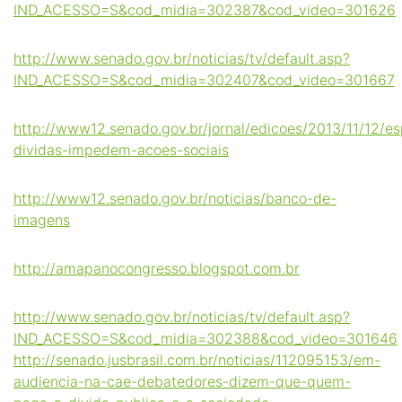
IND_ACESSO=S&cod_midia=302387&cod_video=301626
http://www.senado.gov.br/noticias/tv/default.asp?
IND_ACESSO=S&cod_midia=302407&cod_video=301667
http://www12.senado.gov.br/jornal/edicoes/2013/11/12/esp
dividas-impedem-acoes-sociais
http://www12.senado.gov.br/noticias/banco-de-
imagens
http://amapanocongresso.blogspot.com.br
http://www.senado.gov.br/noticias/tv/default.asp?
IND_ACESSO=S&cod_midia=302388&cod_video=301646
http://senado.jusbrasil.com.br/noticias/112095153/em-
audiencia-na-cae-debatedores-dizem-que-quem-