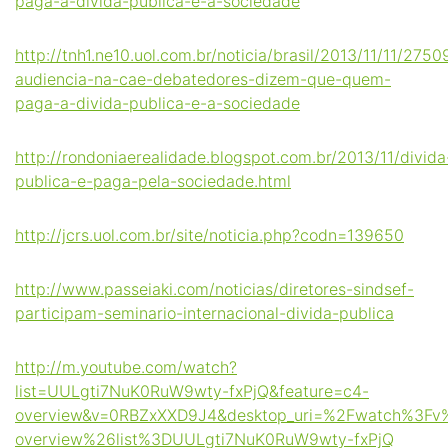
paga-a-divida-publica-e-a-sociedade
http://tnh1.ne10.uol.com.br/noticia/brasil/2013/11/11/275
audiencia-na-cae-debatedores-dizem-que-quem-
paga-a-divida-publica-e-a-sociedade
http://rondoniaerealidade.blogspot.com.br/2013/11/divida
publica-e-paga-pela-sociedade.html
http://jcrs.uol.com.br/site/noticia.php?codn=139650
http://www.passeiaki.com/noticias/diretores-sindsef-
participam-seminario-internacional-divida-publica
http://m.youtube.com/watch?
list=UULgti7NuK0RuW9wty-fxPjQ&feature=c4-
overview&v=0RBZxXXD9J4&desktop_uri=%2Fwatch%3F
overview%26list%3DUULgti7NuK0RuW9wty-fxPjQ