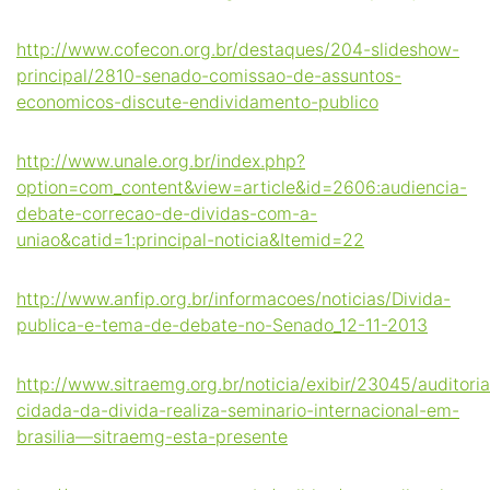
http://www.cofecon.org.br/destaques/204-slideshow-
principal/2810-senado-comissao-de-assuntos-
economicos-discute-endividamento-publico
http://www.unale.org.br/index.php?
option=com_content&view=article&id=2606:audiencia-
debate-correcao-de-dividas-com-a-
uniao&catid=1:principal-noticia&Itemid=22
http://www.anfip.org.br/informacoes/noticias/Divida-
publica-e-tema-de-debate-no-Senado_12-11-2013
http://www.sitraemg.org.br/noticia/exibir/23045/auditoria
cidada-da-divida-realiza-seminario-internacional-em-
brasilia—sitraemg-esta-presente