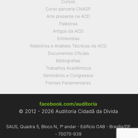
Cursos
Curso parceria CNASP
Arte presente na ACD
Palestras
Artigos da ACD
Entrevistas
Relatórios e Análises Técnicas da ACD
Documentos Oficiais
Bibliografias
Trabalhos Acadêmicos
Seminários e Congressos
Frentes Parlamentares
facebook.com/auditoria
© 2012 - 2026 Auditoria Cidadã da Dívida
SAUS, Quadra 5, Bloco N, 1º andar - Edifício OAB - Brasília/DF
- 70070-939