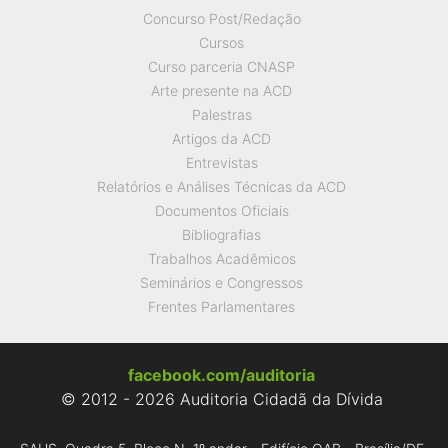
Concurso Post/Redação
Cursos
Curso parceria CNASP
Arte presente na ACD
Palestras
Artigos da ACD
Entrevistas
Relatórios e Análises Técnicas da ACD
Documentos Oficiais
Bibliografias
Trabalhos Acadêmicos
Seminários e Congressos
Frentes Parlamentares
facebook.com/auditoria
© 2012 - 2026 Auditoria Cidadã da Dívida