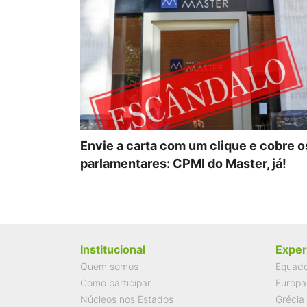
Envie a carta com um clique e cobre o
parlamentares: CPMI do Master, já!
Institucional
Exper
Quem somos
Equad
Como participar
Europa
Núcleos nos Estados
Grécia