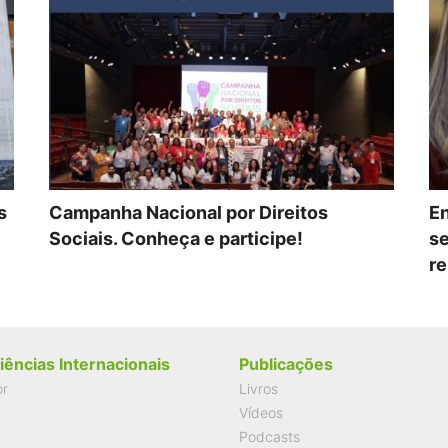
s
Campanha Nacional por Direitos
En
Sociais. Conheça e participe!
se
re
iências Internacionais
Publicações
or
Livros
Vídeos
Podcasts