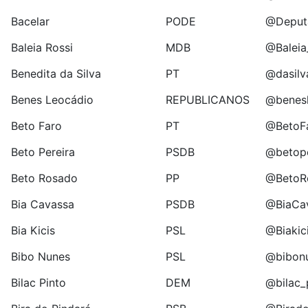
Bacelar
PODE
@Deput
Baleia Rossi
MDB
@Baleia
Benedita da Silva
PT
@dasilv
Benes Leocádio
REPUBLICANOS
@benesl
Beto Faro
PT
@BetoF
Beto Pereira
PSDB
@betop
Beto Rosado
PP
@BetoR
Bia Cavassa
PSDB
@BiaCa
Bia Kicis
PSL
@Biakic
Bibo Nunes
PSL
@bibon
Bilac Pinto
DEM
@bilac_