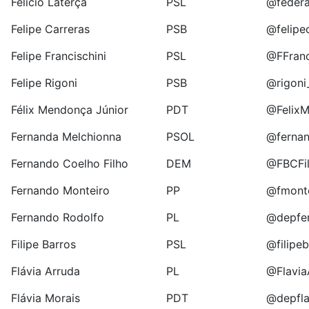
Felício Laterça
PSL
@federal
Felipe Carreras
PSB
@felipe
Felipe Francischini
PSL
@FFranc
Felipe Rigoni
PSB
@rigoni_
Félix Mendonça Júnior
PDT
@Felix
Fernanda Melchionna
PSOL
@fernan
Fernando Coelho Filho
DEM
@FBCFi
Fernando Monteiro
PP
@fmont
Fernando Rodolfo
PL
@depfe
Filipe Barros
PSL
@filipeb
Flávia Arruda
PL
@Flavia
Flávia Morais
PDT
@depfla