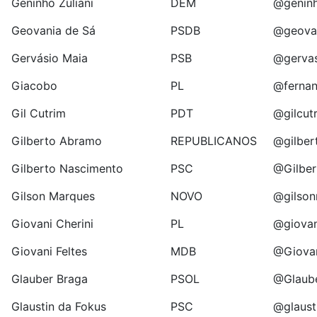
Geninho Zuliani
DEM
@geninh
Geovania de Sá
PSDB
@geova
Gervásio Maia
PSB
@gerva
Giacobo
PL
@ferna
Gil Cutrim
PDT
@gilcut
Gilberto Abramo
REPUBLICANOS
@gilbe
Gilberto Nascimento
PSC
@Gilbe
Gilson Marques
NOVO
@gilso
Giovani Cherini
PL
@giovan
Giovani Feltes
MDB
@Giovan
Glauber Braga
PSOL
@Glaub
Glaustin da Fokus
PSC
@glaust