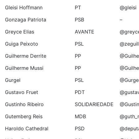
Gleisi Hoffmann
PT
@gleisi
Gonzaga Patriota
PSB
–
Greyce Elias
AVANTE
@greyce
Guiga Peixoto
PSL
@zeguil
Guilherme Derrite
PP
@Guilh
Guilherme Mussi
PP
@Guilh
Gurgel
PSL
@Gurge
Gustavo Fruet
PDT
@gustav
Gustinho Ribeiro
SOLIDARIEDADE
@Gustin
Gutemberg Reis
MDB
@guth_r
Haroldo Cathedral
PSD
@deput