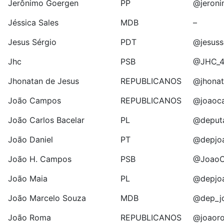
Jerônimo Goergen
PP
@jeron
Jéssica Sales
MDB
–
Jesus Sérgio
PDT
@jesuss
Jhc
PSB
@JHC_
Jhonatan de Jesus
REPUBLICANOS
@jhonat
João Campos
REPUBLICANOS
@joaoc
João Carlos Bacelar
PL
@deput
João Daniel
PT
@depjoa
João H. Campos
PSB
@Joao
João Maia
PL
@depjo
João Marcelo Souza
MDB
@dep_j
João Roma
REPUBLICANOS
@joaor