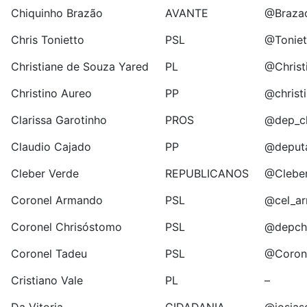
Chiquinho Brazão
AVANTE
@Braza
Chris Tonietto
PSL
@Toniet
Christiane de Souza Yared
PL
@Christ
Christino Aureo
PP
@christ
Clarissa Garotinho
PROS
@dep_cl
Claudio Cajado
PP
@deput
Cleber Verde
REPUBLICANOS
@Clebe
Coronel Armando
PSL
@cel_a
Coronel Chrisóstomo
PSL
@depch
Coronel Tadeu
PSL
@Coron
Cristiano Vale
PL
–