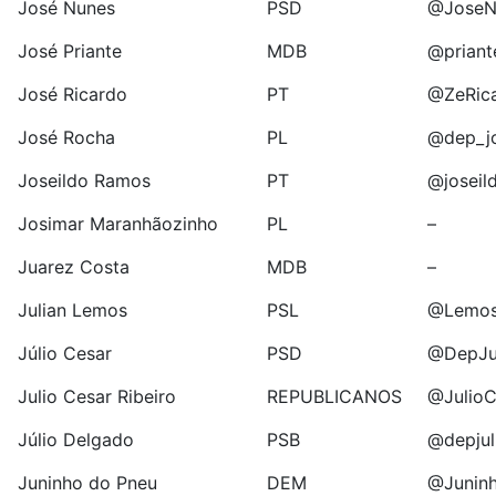
José Nunes
PSD
@JoseN
José Priante
MDB
@priant
José Ricardo
PT
@ZeRic
José Rocha
PL
@dep_j
Joseildo Ramos
PT
@joseil
Josimar Maranhãozinho
PL
–
Juarez Costa
MDB
–
Julian Lemos
PSL
@Lemos
Júlio Cesar
PSD
@DepJul
Julio Cesar Ribeiro
REPUBLICANOS
@JulioC
Júlio Delgado
PSB
@depjul
Juninho do Pneu
DEM
@Junin