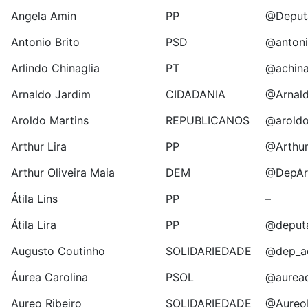
Angela Amin
PP
@Deput
Antonio Brito
PSD
@antoni
Arlindo Chinaglia
PT
@achina
Arnaldo Jardim
CIDADANIA
@Arnal
Aroldo Martins
REPUBLICANOS
@aroldo
Arthur Lira
PP
@Arthur
Arthur Oliveira Maia
DEM
@DepAr
Átila Lins
PP
–
Átila Lira
PP
@deputa
Augusto Coutinho
SOLIDARIEDADE
@dep_a
Áurea Carolina
PSOL
@aureac
Aureo Ribeiro
SOLIDARIEDADE
@AureoR