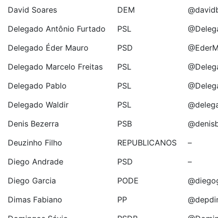
David Soares
DEM
@davidb
Delegado Antônio Furtado
PSL
@Deleg
Delegado Éder Mauro
PSD
@EderM
Delegado Marcelo Freitas
PSL
@Delega
Delegado Pablo
PSL
@Deleg
Delegado Waldir
PSL
@delega
Denis Bezerra
PSB
@denisb
Deuzinho Filho
REPUBLICANOS
–
Diego Andrade
PSD
–
Diego Garcia
PODE
@diegog
Dimas Fabiano
PP
@depdi