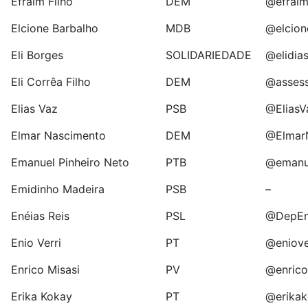
Efraim Filho
DEM
@efraim
Elcione Barbalho
MDB
@elcio
Eli Borges
SOLIDARIEDADE
@elidia
Eli Corrêa Filho
DEM
@assess
Elias Vaz
PSB
@Elias
Elmar Nascimento
DEM
@Elmar
Emanuel Pinheiro Neto
PTB
@emanu
Emidinho Madeira
PSB
–
Enéias Reis
PSL
@DepEn
Enio Verri
PT
@eniove
Enrico Misasi
PV
@enrico
Erika Kokay
PT
@erika