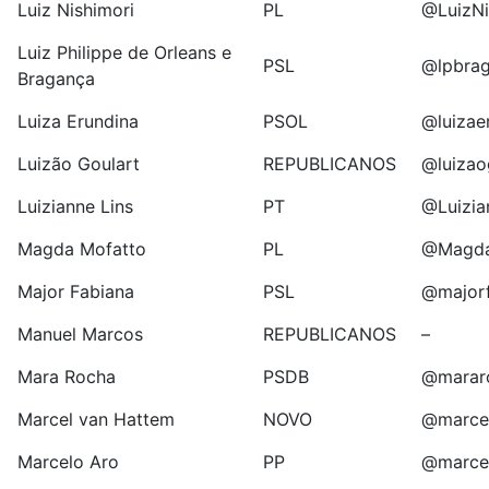
Luiz Nishimori
PL
@LuizNi
Luiz Philippe de Orleans e
PSL
@lpbra
Bragança
Luiza Erundina
PSOL
@luizae
Luizão Goulart
REPUBLICANOS
@luizao
Luizianne Lins
PT
@Luizia
Magda Mofatto
PL
@Magda
Major Fabiana
PSL
@major
Manuel Marcos
REPUBLICANOS
–
Mara Rocha
PSDB
@marar
Marcel van Hattem
NOVO
@marce
Marcelo Aro
PP
@marce