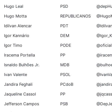
Hugo Leal
PSD
@depHu
Hugo Motta
REPUBLICANOS
@HugoM
Idilvan Alencar
PDT
@Idilva
Igor Kannário
DEM
@Igor_K
Igor Timo
PODE
@oficia
Iracema Portella
PP
@iracem
Isnaldo Bulhões Jr.
MDB
@bulhoe
Ivan Valente
PSOL
@IvanVa
Jandira Feghali
PCdoB
@jandira
Jaqueline Cassol
PP
@jqcass
Jefferson Campos
PSB
@DepJe