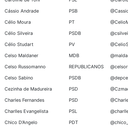
Cássio Andrade
PSB
@Cassio
Célio Moura
PT
@Celio
Célio Silveira
PSDB
@csilve
Célio Studart
PV
@CelioS
Celso Maldaner
MDB
@maldan
Celso Russomanno
REPUBLICANOS
@celso
Celso Sabino
PSDB
@depce
Cezinha de Madureira
PSD
@Czmad
Charles Fernandes
PSD
@Charle
Charlles Evangelista
PSL
@charll
Chico D’Angelo
PDT
@chico_