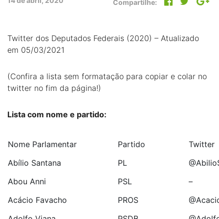
14 de abril, 2020
Compartilhe:
Twitter dos Deputados Federais (2020) – Atualizado
em 05/03/2021
(Confira a lista sem formatação para copiar e colar no
twitter no fim da página!)
Lista com nome e partido:
Nome Parlamentar
Partido
Twitter
Abílio Santana
PL
@Abilio
Abou Anni
PSL
–
Acácio Favacho
PROS
@Acaci
Adolfo Viana
PSDB
@Adolfo