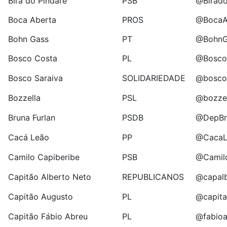
Bira do Pindaré
PSB
@Birado
Boca Aberta
PROS
@BocaA
Bohn Gass
PT
@BohnG
Bosco Costa
PL
@Bosco
Bosco Saraiva
SOLIDARIEDADE
@bosco
Bozzella
PSL
@bozzel
Bruna Furlan
PSDB
@DepBr
Cacá Leão
PP
@CacaL
Camilo Capiberibe
PSB
@Camil
Capitão Alberto Neto
REPUBLICANOS
@capalb
Capitão Augusto
PL
@capita
Capitão Fábio Abreu
PL
@fabioa