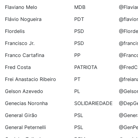
Flaviano Melo
MDB
@Flavia
Flávio Nogueira
PDT
@flavio
Flordelis
PSD
@Florde
Francisco Jr.
PSD
@franci
Franco Cartafina
PP
@Franco
Fred Costa
PATRIOTA
@FredC
Frei Anastacio Ribeiro
PT
@freian
Gelson Azevedo
PL
@Gelso
Genecias Noronha
SOLIDARIEDADE
@DepGe
General Girão
PSL
@Genera
General Peternelli
PSL
@GenPet