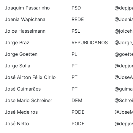
Joaquim Passarinho
PSD
@depjpa
Joenia Wapichana
REDE
@Joeni
Joice Hasselmann
PSL
@joiceh
Jorge Braz
REPUBLICANOS
@Jorge
Jorge Goetten
PL
@goette
Jorge Solla
PT
@depjor
José Airton Félix Cirilo
PT
@JoseA
José Guimarães
PT
@guima
Jose Mario Schreiner
DEM
@Schrei
José Medeiros
PODE
@JoseM
José Nelto
PODE
@depjos