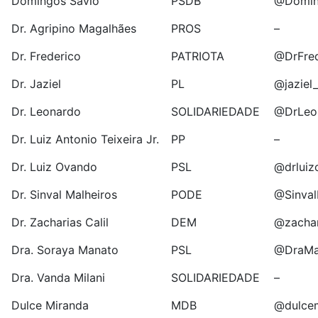
Domingos Sávio
PSDB
@Domin
Dr. Agripino Magalhães
PROS
–
Dr. Frederico
PATRIOTA
@DrFre
Dr. Jaziel
PL
@jaziel
Dr. Leonardo
SOLIDARIEDADE
@DrLeo
Dr. Luiz Antonio Teixeira Jr.
PP
–
Dr. Luiz Ovando
PSL
@drluiz
Dr. Sinval Malheiros
PODE
@Sinval
Dr. Zacharias Calil
DEM
@zachar
Dra. Soraya Manato
PSL
@DraMa
Dra. Vanda Milani
SOLIDARIEDADE
–
Dulce Miranda
MDB
@dulcem