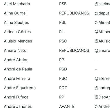
Aliel Machado
PSB
@alielm
Aline Gurgel
REPUBLICANOS
@dep_al
Aline Sleutjes
PSL
@AlineS
Altineu Côrtes
PL
@Altine
Aluisio Mendes
PSC
@Aluis
Amaro Neto
REPUBLICANOS
@amaro
André Abdon
PP
–
André de Paula
PSD
–
André Ferreira
PSC
@aferre
André Figueiredo
PDT
@andre
André Fufuca
PP
@DepAn
André Janones
AVANTE
@Andre