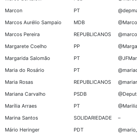
Marcon
PT
@depma
Marcos Aurélio Sampaio
MDB
@Marco
Marcos Pereira
REPUBLICANOS
@marco
Margarete Coelho
PP
@Marga
Margarida Salomão
PT
@JFMar
Maria do Rosário
PT
@mariad
Maria Rosas
REPUBLICANOS
@maria
Mariana Carvalho
PSDB
@Deput
Marília Arraes
PT
@Marili
Marina Santos
SOLIDARIEDADE
–
Mário Heringer
PDT
@mario_