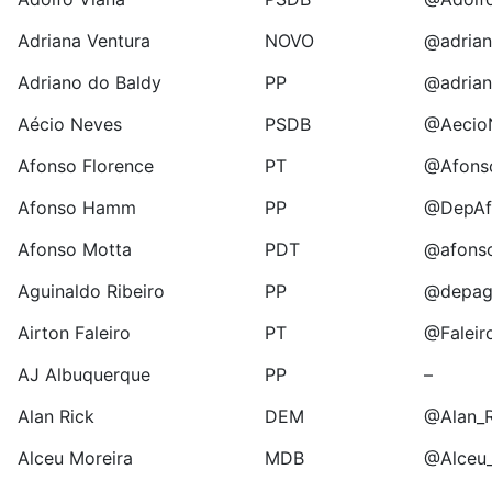
Adriana Ventura
NOVO
@adria
Adriano do Baldy
PP
@adria
Aécio Neves
PSDB
@Aecio
Afonso Florence
PT
@Afons
Afonso Hamm
PP
@DepA
Afonso Motta
PDT
@afons
Aguinaldo Ribeiro
PP
@depagu
Airton Faleiro
PT
@Faleir
AJ Albuquerque
PP
–
Alan Rick
DEM
@Alan_R
Alceu Moreira
MDB
@Alceu_