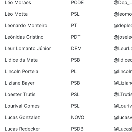
Léo Moraes
PODE
@Dep_L
Léo Motta
PSL
@leomot
Leonardo Monteiro
PT
@deple
Leônidas Cristino
PDT
@josele
Leur Lomanto Júnior
DEM
@LeurL
Lídice da Mata
PSB
@lidice
Lincoln Portela
PL
@lincol
Liziane Bayer
PSB
@Lizian
Loester Trutis
PSL
@LTruti
Lourival Gomes
PSL
@Louriv
Lucas Gonzalez
NOVO
@lucasv
Lucas Redecker
PSDB
@Lucas