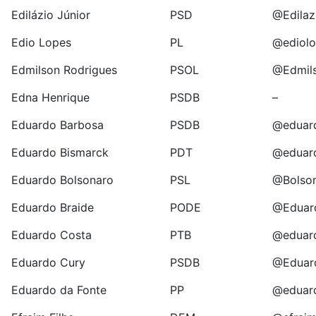
Edilázio Júnior
PSD
@Edilaz
Edio Lopes
PL
@ediol
Edmilson Rodrigues
PSOL
@Edmil
Edna Henrique
PSDB
–
Eduardo Barbosa
PSDB
@eduar
Eduardo Bismarck
PDT
@eduar
Eduardo Bolsonaro
PSL
@Bolso
Eduardo Braide
PODE
@Eduar
Eduardo Costa
PTB
@eduar
Eduardo Cury
PSDB
@Eduar
Eduardo da Fonte
PP
@eduar