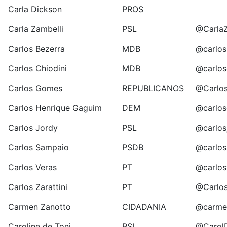
Carla Dickson
PROS
Carla Zambelli
PSL
@CarlaZ
Carlos Bezerra
MDB
@carlos
Carlos Chiodini
MDB
@carlos
Carlos Gomes
REPUBLICANOS
@Carlo
Carlos Henrique Gaguim
DEM
@carlo
Carlos Jordy
PSL
@carlos
Carlos Sampaio
PSDB
@carlos
Carlos Veras
PT
@carlos
Carlos Zarattini
PT
@Carlos
Carmen Zanotto
CIDADANIA
@carme
Caroline de Toni
PSL
@Carol