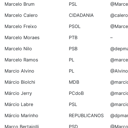
Marcelo Brum
PSL
@Marce
Marcelo Calero
CIDADANIA
@calero
Marcelo Freixo
PSOL
@Marcel
Marcelo Moraes
PTB
–
Marcelo Nilo
PSB
@depmar
Marcelo Ramos
PL
@marce
Marcio Alvino
PL
@Alvino
Márcio Biolchi
MDB
@marcio
Márcio Jerry
PCdoB
@marcio
Márcio Labre
PSL
@marcio
Márcio Marinho
REPUBLICANOS
@dpmar
Marco Bertaiolli
PSD
@MarcoB