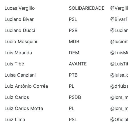
Lucas Vergilio
SOLIDARIEDADE
@Vergil
Luciano Bivar
PSL
@Bivar1
Luciano Ducci
PSB
@Lucia
Lucio Mosquini
MDB
@luciom
Luis Miranda
DEM
@LuisM
Luis Tibé
AVANTE
@LuisTi
Luisa Canziani
PTB
@luisa_
Luiz Antônio Corrêa
PL
@drluiza
Luiz Carlos
PSDB
@lcm_m
Luiz Carlos Motta
PL
@lcm_m
Luiz Lima
PSL
@Oficial