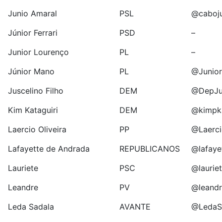
Junio Amaral
PSL
@caboju
Júnior Ferrari
PSD
–
Junior Lourenço
PL
–
Júnior Mano
PL
@Junio
Juscelino Filho
DEM
@DepJu
Kim Kataguiri
DEM
@kimpk
Laercio Oliveira
PP
@Laerci
Lafayette de Andrada
REPUBLICANOS
@lafaye
Lauriete
PSC
@laurie
Leandre
PV
@leandr
Leda Sadala
AVANTE
@LedaS