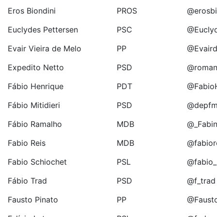
Eros Biondini
PROS
@erosbi
Euclydes Pettersen
PSC
@Euclyd
Evair Vieira de Melo
PP
@Evair
Expedito Netto
PSD
@roman
Fábio Henrique
PDT
@Fabio
Fábio Mitidieri
PSD
@depfmi
Fábio Ramalho
MDB
@_Fabi
Fabio Reis
MDB
@fabior
Fabio Schiochet
PSL
@fabio_
Fábio Trad
PSD
@f_trad
Fausto Pinato
PP
@Fausto