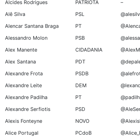
Alcides Rodrigues
PATRIOTA
–
Alê Silva
PSL
@alesil
Alencar Santana Braga
PT
@Alenca
Alessandro Molon
PSB
@aless
Alex Manente
CIDADANIA
@AlexM
Alex Santana
PDT
@depal
Alexandre Frota
PSDB
@alefrot
Alexandre Leite
DEM
@lexand
Alexandre Padilha
PT
@padil
Alexandre Serfiotis
PSD
@AleSer
Alexis Fonteyne
NOVO
@Alexis
Alice Portugal
PCdoB
@Alice_