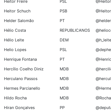
Heitor Freire
PSL
@Heitor
Heitor Schuch
PSB
@Heito
Helder Salomão
PT
@helde
Hélio Costa
REPUBLICANOS
@helioc
Hélio Leite
DEM
@h_leit
Helio Lopes
PSL
@dephel
Henrique Fontana
PT
@Henri
Hercílio Coelho Diniz
MDB
@hercili
Herculano Passos
MDB
@hercu
Hermes Parcianello
MDB
@Herme
Hildo Rocha
MDB
@Rocha
Hiran Gonçalves
PP
@deput