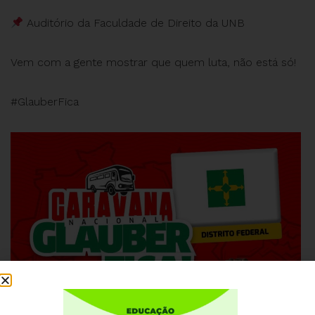
Auditório da Faculdade de Direito da UNB
Vem com a gente mostrar que quem luta, não está só!
#GlauberFica