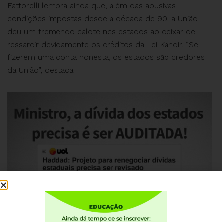
Fattorelli lembra ainda que, além das abusivas
condições impostas desde a década de 90, a União
deu um tremendo calote nos estados ao deixar de
ressarcir devidamente os créditos da Lei Kandir. “Se
fizerem uma conta honesta, os estados são credores
da União”, destaca.