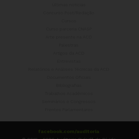
Últimas notícias
Concurso Post/Redação
Cursos
Curso parceria CNASP
Arte presente na ACD
Palestras
Artigos da ACD
Entrevistas
Relatórios e Análises Técnicas da ACD
Documentos Oficiais
Bibliografias
Trabalhos Acadêmicos
Seminários e Congressos
Frentes Parlamentares
facebook.com/auditoria