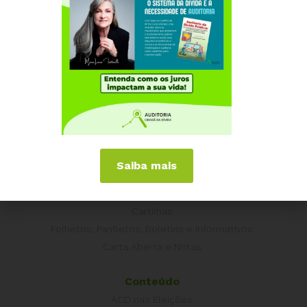
Portugal
Outros Países
Campanhas
É hora de Virar o Jogo
Pelo Limite dos Juros
Por Direitos Sociais
Publicações
Livros
Saiba mais
Vídeos
Podcasts
Cartilhas
Folhetos, Panfletos, Boletins e Informativos
Carta Aberta e Notas
Conteúdo
ACD nas Eleições