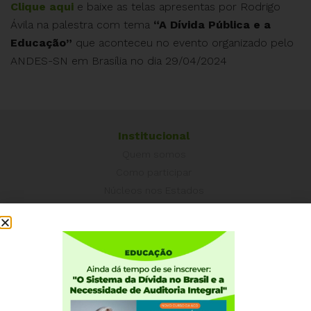
Clique aqui
e baixe as telas apresentas por Rodrigo
Ávila na palestra com tema
“A Dívida Pública e a
Educação”
que aconteceu no evento organizado pelo
ANDES-SN em Brasília no dia 29/04/2024
Institucional
Quem somos
Como participar
Núcleos nos Estados
Coordenação Nacional
Experiências Internacionais
Equador
Europa
Grécia