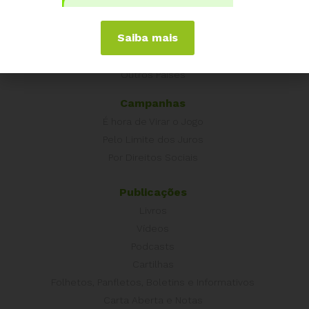
Equador
Europa
Saiba mais
Grécia
Portugal
Outros Países
Campanhas
É hora de Virar o Jogo
Pelo Limite dos Juros
Por Direitos Sociais
Publicações
Livros
Vídeos
Podcasts
Cartilhas
Folhetos, Panfletos, Boletins e Informativos
Carta Aberta e Notas