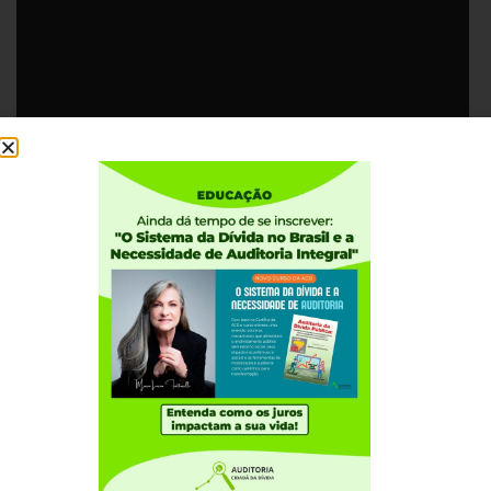
Download (PDF, Unknown)
Institucional
Quem somos
Como participar
Núcleos nos Estados
Coordenação Nacional
Experiências Internacionais