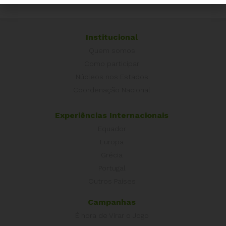
Institucional
Quem somos
Como participar
Núcleos nos Estados
Coordenação Nacional
Experiências Internacionais
Equador
Europa
Grécia
Portugal
Outros Países
Campanhas
É hora de Virar o Jogo