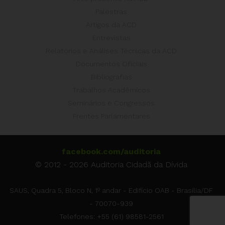
Palestras
Artigos da ACD
Entrevistas
Relatórios e Análises Técnicas da ACD
Documentos Oficiais
Bibliografias
Trabalhos Acadêmicos
Seminários e Congressos
Frentes Parlamentares
facebook.com/auditoria
© 2012 - 2026 Auditoria Cidadã da Dívida
SAUS, Quadra 5, Bloco N, 1º andar - Edifício OAB - Brasília/DF
- 70070-939
Telefones: +55 (61) 98581-2561