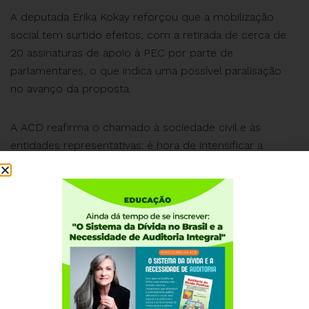
A deputada Erika Kokay reforçou que a mobilização
social tem surtido efeitos, com a retirada de cerca de
20 assinaturas de apoio à PEC por parte de
parlamentares, o que indica uma possível paralisação
no avanço da proposta.
A ACD reafirma o chamado à sociedade civil e às
entidades representativas: é hora de intensificar a
mobilização e denunciar os impactos da PEC 38/2025,
que ameaça direitos de quem atua no serviço público
e de quem depende dele. (
Acesse aqui
)