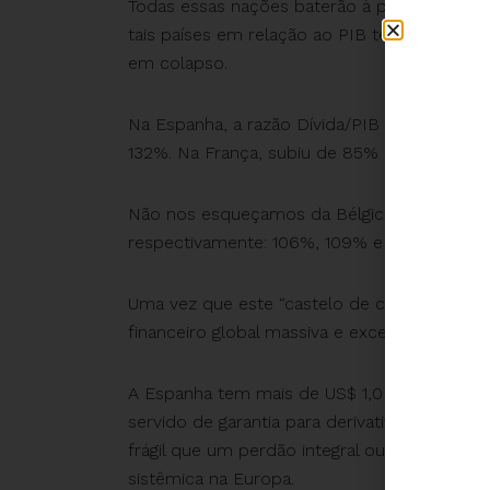
Todas essas nações baterão à porta pedind
tais países em relação ao PIB tem disparad
em colapso.
Na Espanha, a razão Dívida/PIB aumentou de
132%. Na França, subiu de 85% para 95%.
Não nos esqueçamos da Bélgica, Irlanda e Po
respectivamente: 106%, 109% e 130%.
Uma vez que este “castelo de cartas” começ
financeiro global massiva e excessivamente 
A Espanha tem mais de US$ 1,0 trilhão em dívi
servido de garantia para derivativos que so
frágil que um perdão integral ou parcial da 
sistêmica na Europa.