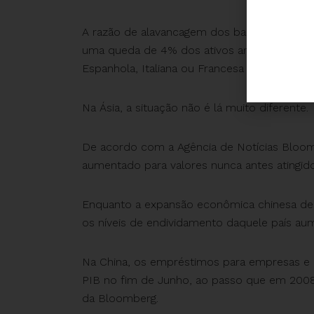
A razão de alavancagem dos bancos Europe
uma queda de 4% dos ativos anularia TODO o 
Espanhola, Italiana ou Francesa significaria
Na Ásia, a situação não é lá muito diferente.
De acordo com a Agência de Notícias Bloom
aumentado para valores nunca antes atingid
Enquanto a expansão econômica chinesa desa
os níveis de endividamento daquele país au
Na China, os empréstimos para empresas e p
PIB no fim de Junho, ao passo que em 200
da Bloomberg.