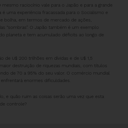
O mesmo raciocínio vale para o Japão e para a grande
é uma experiência fracassada para o Socialismo e
me bolha, em termos de mercado de ações,
 das “sombras”. O Japão também é um exemplo
 do planeta e tem acumulado déficits ao longo de
ão de U$ 200 trilhões em dívidas e de U$ 1,5
maior destruição de riquezas mundiais, com títulos
dendo de 70 a 95% do seu valor. O comércio mundial
 enfrentará enormes dificuldades.
o, e quão ruim as coisas serão uma vez que esta
 de controle?