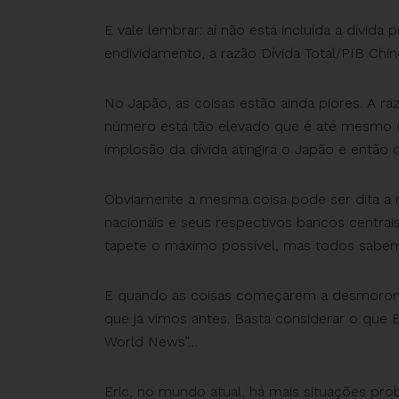
E vale lembrar: aí não está incluída a dívi
endividamento, a razão Dívida Total/PIB Ch
No Japão, as coisas estão ainda piores. A r
número está tão elevado que é até mesmo di
implosão da dívida atingirá o Japão e então
Obviamente a mesma coisa pode ser dita a r
nacionais e seus respectivos bancos centra
tapete o máximo possível, mas todos sabem
E quando as coisas começarem a desmoronar
que já vimos antes. Basta considerar o que 
World News”…
Eric, no mundo atual, há mais situações pr