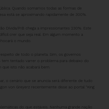
da pública. Quando somamos todas as formas de
inesa está se aproximando rapidamente de 300%.
azão Dívida/PIB chega a impressionantes 230%. Este
fícil crer que seja real. Em algum momento a
 chocará o mundo.
espeito de todo o planeta. Sim, os governos
is tem tentado varrer o problema para debaixo do
 que isto não acabará bem.
, o cenário que se anuncia será diferente de tudo
Egon von Greyerz recentemente disse ao portal “King
oblemáticas do que estáveis. Nenhuma grande nação