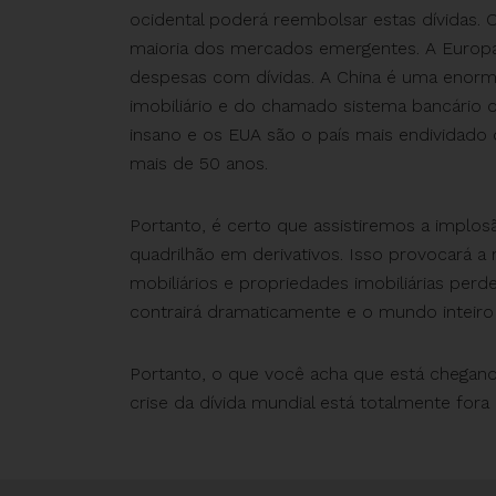
ocidental poderá reembolsar estas dívidas. 
maioria dos mercados emergentes. A Europa 
despesas com dívidas. A China é uma enor
imobiliário e do chamado sistema bancário
insano e os EUA são o país mais endividado
mais de 50 anos.
Portanto, é certo que assistiremos a implos
quadrilhão em derivativos. Isso provocará a 
mobiliários e propriedades imobiliárias per
contrairá dramaticamente e o mundo inteiro
Portanto, o que você acha que está chegand
crise da dívida mundial está totalmente fora