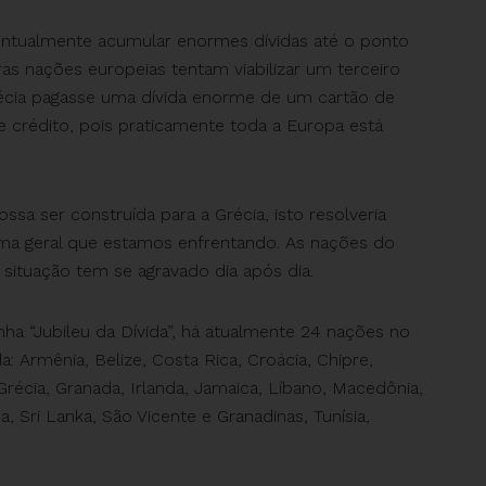
ntualmente acumular enormes dívidas até o ponto
ras nações europeias tentam viabilizar um terceiro
récia pagasse uma dívida enorme de um cartão de
e crédito, pois praticamente toda a Europa está
a ser construída para a Grécia, isto resolveria
ma geral que estamos enfrentando. As nações do
situação tem se agravado dia após dia.
a “Jubileu da Dívida”, há atualmente 24 nações no
 Armênia, Belize, Costa Rica, Croácia, Chipre,
récia, Granada, Irlanda, Jamaica, Líbano, Macedônia,
, Sri Lanka, São Vicente e Granadinas, Tunísia,