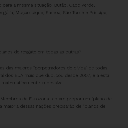
o para a mesma situação: Butão, Cabo Verde,
Mongólia, Moçambique, Samoa, São Tomé e Príncipe,
 planos de resgate em todas as outras?
as das maiores “perpetradores de dívida” de todas.
al dos EUA mais que duplicou desde 2007, e a esta
é matematicamente impossível.
a. Membros da Eurozona tentam propor um “plano de
 a maioria dessas nações precisarão de “planos de