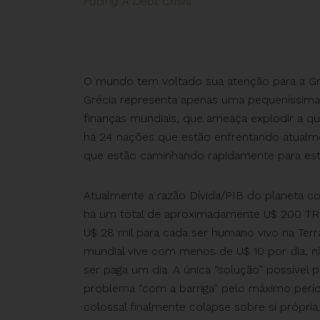
Facing A Debt Crisis
O mundo tem voltado sua atenção para a Gr
Grécia representa apenas uma pequeníssim
finanças mundiais, que ameaça explodir a 
há 24 nações que estão enfrentando atualme
que estão caminhando rapidamente para esta
Atualmente a razão Dívida/PIB do planeta c
há um total de aproximadamente U$ 200 TRIL
U$ 28 mil para cada ser humano vivo na Ter
mundial vive com menos de U$ 10 por dia, n
ser paga um dia. A única “solução” possível 
problema “com a barriga” pelo máximo períod
colossal finalmente colapse sobre si própria.