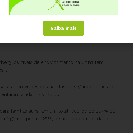
us como um todo é de 26 para 1. Neste patamar,
seu capital. E qualquer perdão da dívida Grega,
Saiba mais
 muito mais que esses 4%.
berg, os níveis de endividamento na China têm
os…
fia as previsões de analistas no segundo trimestre,
mentaram ainda mais rápido.
ara famílias atingiram um total recorde de 207% do
8 atingiram apenas 125%, de acordo com os dados