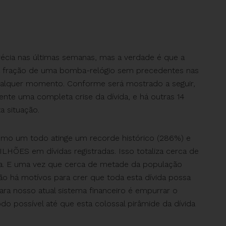
écia nas últimas semanas, mas a verdade é que a
a fração de uma bomba-relógio sem precedentes nas
qualquer momento. Conforme será mostrado a seguir,
nte uma completa crise da dívida, e há outras 14
 situação.
omo um todo atinge um recorde histórico (286%) e
HÕES em dívidas registradas. Isso totaliza cerca de
ra. E uma vez que cerca de metade da população
ão há motívos para crer que toda esta dívida possa
para nosso atual sistema financeiro é empurrar o
o possível até que esta colossal pirâmide da dívida