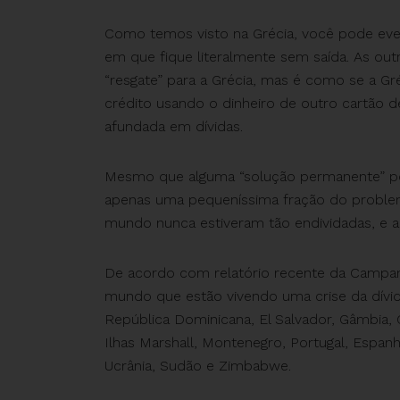
Como temos visto na Grécia, você pode eve
em que fique literalmente sem saída. As out
“resgate” para a Grécia, mas é como se a G
crédito usando o dinheiro de outro cartão d
afundada em dívidas.
Mesmo que alguma “solução permanente” poss
apenas uma pequeníssima fração do proble
mundo nunca estiveram tão endividadas, e a 
De acordo com relatório recente da Campanh
mundo que estão vivendo uma crise da dívida:
República Dominicana, El Salvador, Gâmbia, G
Ilhas Marshall, Montenegro, Portugal, Espanha
Ucrânia, Sudão e Zimbabwe.