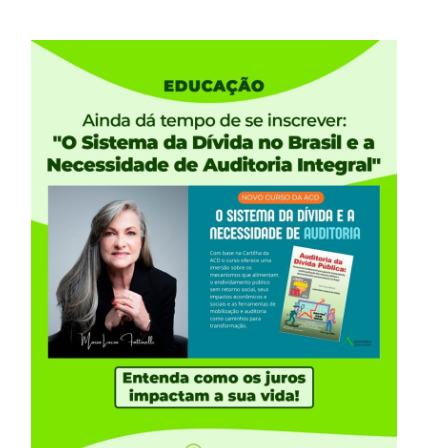
o ajuda em algum momento. O fato é que a dívida de
o desde 2012, quando a União Europeia quase entrou
 69% para 98%. Na Itália, aumentou de 116% para
rtugal, cujas razões Dívida/PIB são,
ar a cair, as consequências para nosso sistema
alavancado serão absolutamente catastróficas.
da… e a Itália tem €2,6 trilhões. Estes títulos têm
mam dezenas de trilhões de Euros. O sistema é tão
dívida para algum destes países provocaria uma crise