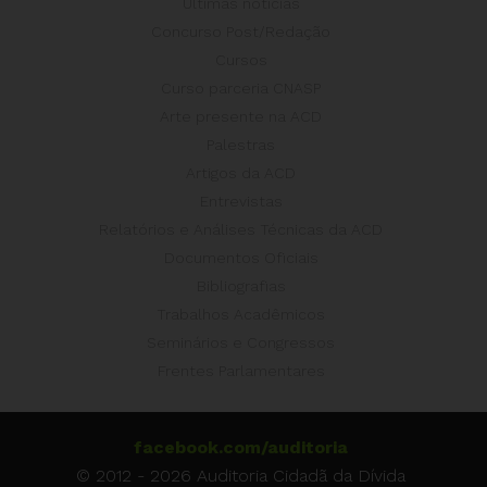
Últimas notícias
Concurso Post/Redação
Cursos
Curso parceria CNASP
Arte presente na ACD
Palestras
Artigos da ACD
Entrevistas
Relatórios e Análises Técnicas da ACD
Documentos Oficiais
Bibliografias
Trabalhos Acadêmicos
Seminários e Congressos
Frentes Parlamentares
facebook.com/auditoria
© 2012 - 2026 Auditoria Cidadã da Dívida