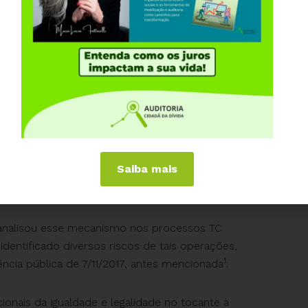
 pagamento dos credores,
numa nítida e clara, ao
, operação de crédito, conforme o conceito
LRF.”
 aparência legal para antecipação de receita e
planejada e transparente, em que se previnem
fetar o equilíbrio das contas públicas, e regras
s futuras e prejudica a sustentabilidade fiscal do
Saiba mais
s em Dívida Ativa ou espontaneamente entrariam
.”
 analisou esse mecanismo nos processos TC
dentificado diversos riscos de tais operações,
1
ncia pública de 7/11/2017, antes mencionada
:
cionais da igualdade e legalidade no tocante à