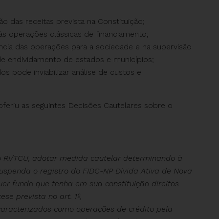
ão das receitas prevista na Constituição;
 às operações clássicas de financiamento;
ência das operações para a sociedade e na supervisão
 de endividamento de estados e municípios;
os pode inviabilizar análise de custos e
oferiu as seguintes Decisões Cautelares sobre o
o RI/TCU, adotar medida cautelar determinando à
uspenda o registro do FIDC-NP Dívida Ativa de Nova
er fundo que tenha em sua constituição direitos
se prevista no art. 1º,
, caracterizados como operações de crédito pela