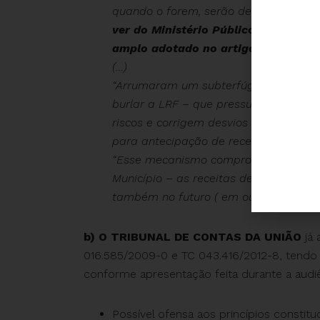
quando o forem, serão destinadas ao
ver do Ministério Público de Contas
amplo adotado no artigo 29, III, da 
(…)
“Arrumaram um subterfúgio ilegal com
burlar a LRF – que pressupõe a ação 
riscos e corrigem desvios capazes de a
para antecipação de receitas.”(
…)
“Esse mecanismo compromete as gestõe
Município – as receitas de parcelada
também no futuro ( em outras gestões)
b) O TRIBUNAL DE CONTAS DA UNIÃO
já
016.585/2009-0 e TC 043.416/2012-8, tendo i
conforme apresentação feita durante a audiê
Possível ofensa aos princípios constitu