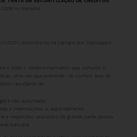
QUE TRATA DA SECURITIZAÇÃO DE CRÉDITOS
/2016 no Senado)
/12/2017) encontra-se na Câmara dos Deputados
leira e todo o sistema normativo que compõe o
licas, uma vez que pretende- se conferir ares de
úblico resultante de:
gal e não autorizada;
as e indenizações, e, especialmente,
ria e respectivo sequestro de grande parte desses
ede bancária.