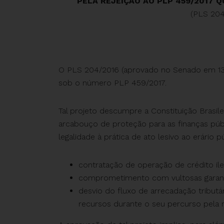
PELA REJEIÇÃO AO PLP 459/2017 
(PLS 204
O PLS 204/2016 (aprovado no Senado em 13
sob o número PLP 459/2017.
Tal projeto descumpre a Constituição Brasi
arcabouço de proteção para as finanças púb
legalidade à prática de ato lesivo ao erário p
contratação de operação de crédito ile
comprometimento com vultosas garanti
desvio do fluxo de arrecadação tributá
recursos durante o seu percurso pela r