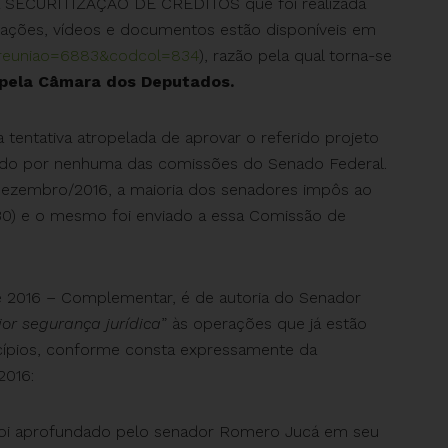
 SECURITIZAÇÃO DE CRÉDITOS que foi realizada
tações, vídeos e documentos estão disponíveis em
ao?reuniao=6883&codcol=834
), razão pela qual torna-se
pela Câmara dos Deputados.
 tentativa atropelada de aprovar o referido projeto
ado por nenhuma das comissões do Senado Federal.
dezembro/2016, a maioria dos senadores impôs ao
30) e o mesmo foi enviado a essa Comissão de
e 2016 – Complementar, é de autoria do Senador
or segurança jurídica
” às operações que já estão
cípios, conforme consta expressamente da
2016:
foi aprofundado pelo senador Romero Jucá em seu