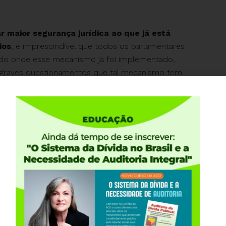
r maior segurança jurídica ao que já está
ios
, é imprescindível que todos os parlamentares
do onde esse mecanismo já foi implementado,
 graves questionamentos que tal mecanismo tem
em sua manifestação no processo
TC 585/2009-0,
 mecanismo é ILEGAL e fere a Lei de
ara, conforme trechos transcritos a seguir, devido à
apresenta em sua essência a mesma estrutura
 criar uma
empresa pública emissora de
ributários
, por meio da qual o ente federado obtém
as que serão auferidas somente no futuro e que,