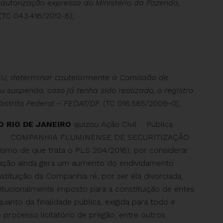
utorização expressa do Ministério da Fazenda,
(TC 043.416/2012-8);
TCU, determinar cautelarmente à Comissão de
u suspenda, caso já tenha sido realizado, o registro
Distrito Federal – FEDAT/DF.
(TC 016.585/2009-0);
O RIO DE JANEIRO
ajuizou Ação Civil Pública
ra a COMPANHIA FLUMINENSE DE SECURITIZAÇÃO
ismo de que trata o PLS 204/2016), por considerar
peração ainda gera um aumento do endividamento
ituição da Companhia ré, por ser ela divorciada,
titucionalmente imposto para a constituição de entes
uanto da finalidade pública, exigida para todo e
o processo licitatório de pregão, entre outros