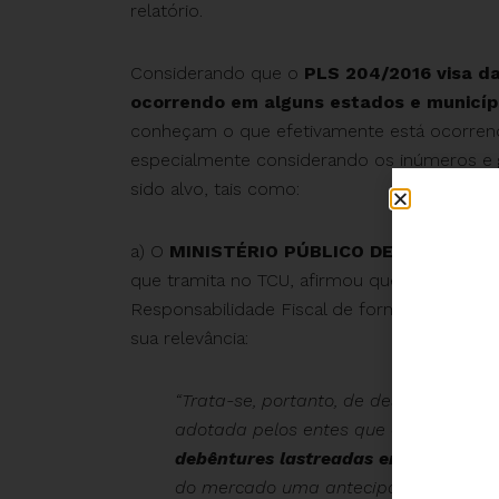
relatório.
Considerando que o
PLS 204/2016 visa da
ocorrendo em alguns estados e municíp
conheçam o que efetivamente está ocorren
especialmente considerando os inúmeros e
sido alvo, tais como:
a) O
MINISTÉRIO PÚBLICO DE CONTAS
, 
que tramita no TCU, afirmou que o referido
Responsabilidade Fiscal de forma nítida e cl
sua relevância:
“Trata-se, portanto, de desenho que 
adotada pelos entes que optaram por
debêntures lastreadas em créditos t
do mercado uma antecipação de receit