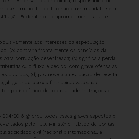
 de irresponsabilidade política, responsabilidade
vez que o mandato político não é um mandato sem
stituição Federal e o comprometimento atual e
xclusivamente aos interesses da especulação
co; (b) contraria frontalmente os princípios da
s para corrupção desenfreada; (c) significa a perda
tributária cujo fluxo é cedido, com grave ofensa às
res públicos; (d) promove a antecipação de receita
gal, gerando perdas financeiras vultosas e
 tempo indefinido de todas as administrações e
 204/2016 ignorou todos esses graves aspectos e
vantados pelo TCU, Ministério Público de Contas,
a sociedade civil (nacional e internacional, a