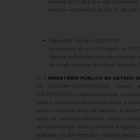
análise da CVM e que não contenham a
emitida nos termos do art. 32 da LRF.
Raimundo Carreiro (11/12/2014):
Nos termos do art. 276, caput, do RI/
Valores Mobiliários que não proceda, o
do Fundo Especial da Dívida Ativa do 
d) O
MINISTÉRIO PÚBLICO DO ESTADO D
(nº 0297334-52.2017.8.19.0001) cont
S/A (CFSEC S/A, criada para operar o mecan
ilegal e constitucionalmente proibida, a o
público estadual. Pede-se também a desconst
tanto do “relevante interesse coletivo” cons
da Administração Pública Indireta em geral, q
qualquer ato administrativo. Objetiva anular 