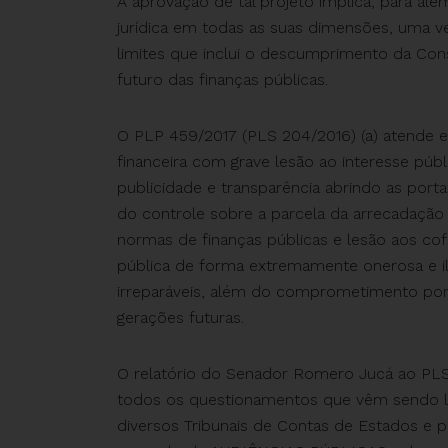
A aprovação de tal projeto implica, para além
jurídica em todas as suas dimensões, uma 
limites que inclui o descumprimento da Con
futuro das finanças públicas.
O PLP 459/2017 (PLS 204/2016) (a) atende e
financeira com grave lesão ao interesse públi
publicidade e transparência abrindo as porta
do controle sobre a parcela da arrecadação 
normas de finanças públicas e lesão aos cof
pública de forma extremamente onerosa e ile
irreparáveis, além do comprometimento por
gerações futuras.
O relatório do Senador Romero Jucá ao PLS
todos os questionamentos que vêm sendo le
diversos Tribunais de Contas de Estados e pel