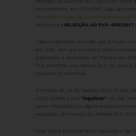
exemplo da AUDIÊNCIAS PÚBLICAS sobre a
recentemente, em 07/11/2017, cujas apresen
http://legis.senado.leg.br/comissoes/reuni
necessária a
REJEIÇÃO AO PLP-459/2017 
Cabe inicialmente recordar que já houve uma
em 2016, sem que o mesmo tivesse transit
Submetido à apreciação do Plenário em 13/
PLS 204/2016 uma derrota (por 33 votos a 
Assuntos Econômicos.
O Projeto de Lei do Senado (PLS) nº 204, d
JOSÉ SERRA e visa
“legalizar”
, ou dar “
mai
sendo efetuadas por alguns estados e muni
exposição de motivos do referido PLS 204/
Esse fato é extremamente relevante e não 