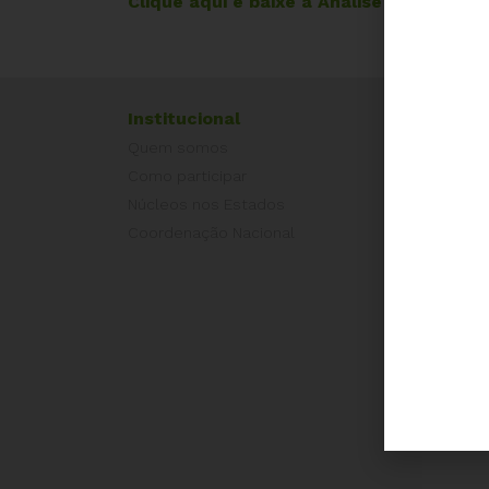
Clique aqui e baixe a Análise Preliminar 
Institucional
Exper
Quem somos
Equad
Como participar
Europ
Núcleos nos Estados
Grécia
Coordenação Nacional
Portug
Outros
Camp
É hora
Pelo L
Por Dir