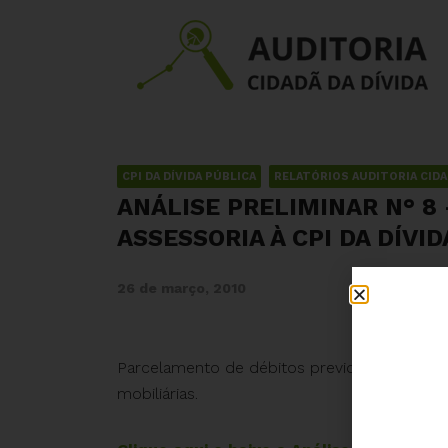
CPI DA DÍVIDA PÚBLICA
RELATÓRIOS AUDITORIA CID
ANÁLISE PRELIMINAR N° 8
ASSESSORIA À CPI DA DÍVI
26 de março, 2010
Parcelamento de débitos previdenciários e r
mobiliárias.