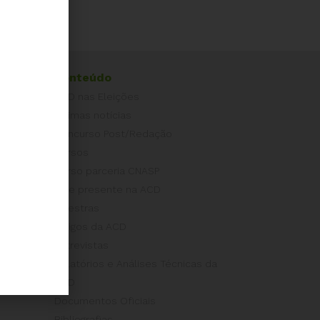
Conteúdo
ACD nas Eleições
Últimas notícias
Concurso Post/Redação
Cursos
Curso parceria CNASP
Arte presente na ACD
Palestras
Artigos da ACD
Entrevistas
Relatórios e Análises Técnicas da
ACD
Documentos Oficiais
Bibliografias