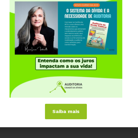
n° 8 – Dívida dos Municípios
iências Internacionais
Publicações
or
Livros
a
Vídeos
Podcasts
al
Cartilhas
 Países
Folhetos, Panfletos, Boletins e
Informativos
anhas
Carta Aberta e Notas
 de Virar o Jogo
imite dos Juros
eitos Sociais
Saiba mais