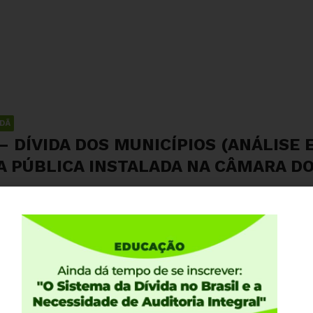
ADÃ
 – DÍVIDA DOS MUNICÍPIOS (ANÁLISE
DA PÚBLICA INSTALADA NA CÂMARA D
Compartilhe:
efinanciamento pela união das dívidas contratuais e