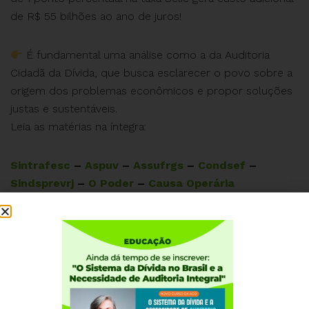
de R$ 55 bilhões ao ano de juros!
É fundamental uma análise como a da Auditoria
Cidadã da Dívida, que busca esclarecer o povo sobre a
origem dos problemas econômicos e propor soluções
justas e sustentáveis.
Leia as matérias na íntegra:
Sintrafesc
–
Aspuv
–
Assufrgs
–
Condsef
–
Sindsprevrj
–
O Poder
–
Causa Operária
Acompanhe mais análises e ações em nosso site:
www.auditoriacidada.org.br.
#AuditoriaCidadã #ServiçoPúblico #DívidaPública
#CorteDeGastos #JustiçaSocial