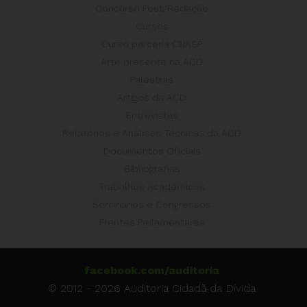
Concurso Post/Redação
Cursos
Curso parceria CNASP
Arte presente na ACD
Palestras
Artigos da ACD
Entrevistas
Relatórios e Análises Técnicas da ACD
Documentos Oficiais
Bibliografias
Trabalhos Acadêmicos
Seminários e Congressos
Frentes Parlamentares
facebook.com/auditoria
© 2012 - 2026 Auditoria Cidadã da Dívida