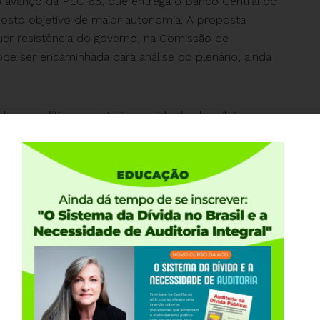
e o avanço da PEC 65, que entrega o Banco Central do
posto objetivo de maior autonomia. A proposta
er resistência do governo, na Comissão de
ode ser encaminhada para análise do plenário, ainda
e a política monetária e a vida dos brasileiros.