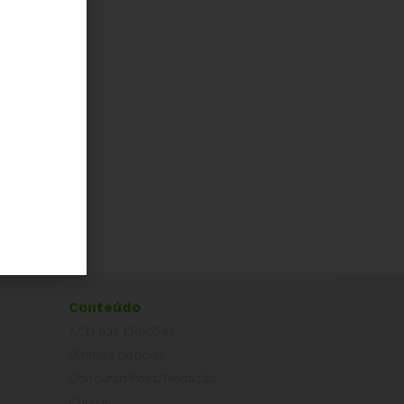
Conteúdo
ACD nas Eleições
Últimas notícias
Concurso Post/Redação
Cursos