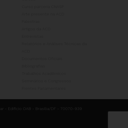
Curso parceria CNASP
Arte presente na ACD
Palestras
Artigos da ACD
Entrevistas
Relatórios e Análises Técnicas da
ACD
Documentos Oficiais
Bibliografias
Trabalhos Acadêmicos
Seminários e Congressos
Frentes Parlamentares
ar - Edifício OAB - Brasília/DF - 70070-939