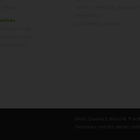
 Países
Folhetos, Panfletos, Boletins e
Informativos
anhas
Carta Aberta e Notas
 de Virar o Jogo
imite dos Juros
eitos Sociais
SAUS, Quadra 5, Bloco N, 1º and
Telefones: +55 (61) 98581-2561