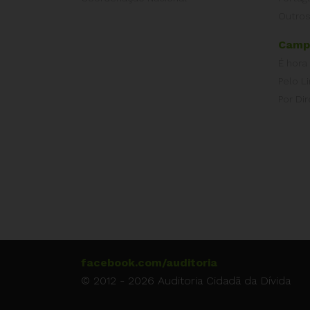
Outros
Camp
É hora
Pelo L
Por Dir
facebook.com/auditoria
© 2012 - 2026 Auditoria Cidadã da Dívida