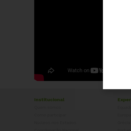
Institucional
Exper
Quem somos
Equad
Como participar
Europ
Núcleos nos Estados
Grécia
Coordenação Nacional
Portug