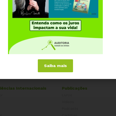
Saiba mais
iências Internacionais
Publicações
or
Livros
a
Vídeos
Podcasts
al
Cartilhas