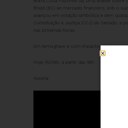
Maria Lucia Fattorelli faz uma análise sobr
Brasil (BC) ao mercado financeiro, sob o su
avançou em votação simbólica e sem qualqu
Constituição e Justiça (CCJ) do Senado, e p
nas próximas horas.
Um tema grave e com impactos negativos sobr
Hoje (10/06), a partir das 16h.
Assista: