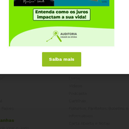
Saiba mais
iências Internacionais
Publicações
or
Livros
a
Vídeos
Podcasts
al
Cartilhas
 Países
Folhetos, Panfletos, Boletins e
Informativos
anhas
Carta Aberta e Notas
 de Virar o Jogo