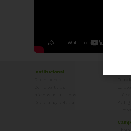
Institucional
Exper
Quem somos
Equad
Como participar
Europ
Núcleos nos Estados
Grécia
Coordenação Nacional
Portug
Outros
Camp
É hora