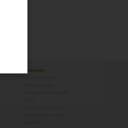
Conteúdo
ACD nas Eleições
Últimas notícias
Concurso Post/Redação
Cursos
Curso parceria CNASP
Arte presente na ACD
Palestras