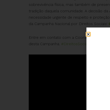
sobrevivência física, mas também de preserv
tradição daquela comunidade. A decisão da 
necessidade urgente de respeito e proteção a
da Campanha Nacional por Direitos Sociais!
Entre em contato com a Coordenação (
camp
desta Campanha.
#DireitosSociaisJá