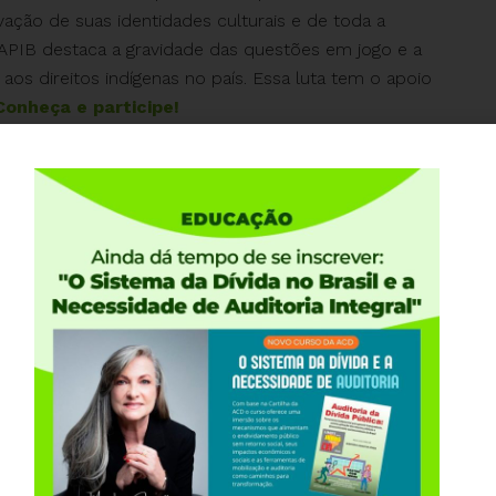
ação de suas identidades culturais e de toda a
APIB destaca a gravidade das questões em jogo e a
os direitos indígenas no país. Essa luta tem o apoio
Conheça e participe!
anhapordireitossociais@gmail.com
) e faça parte