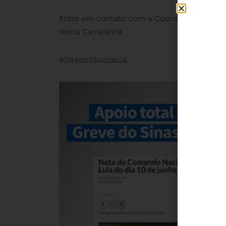
Entre em contato com a Coordenação (
camp
desta Campanha.
#DireitosSociaisJá