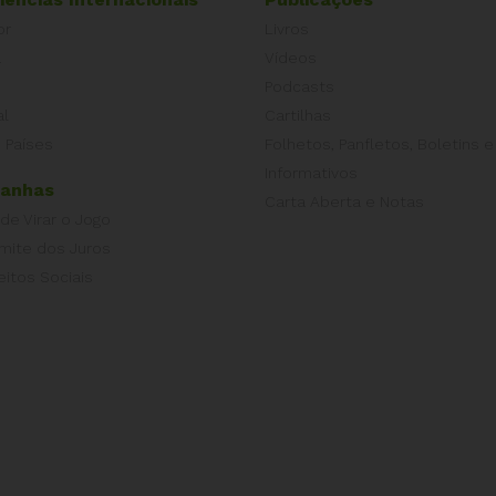
or
Livros
a
Vídeos
Podcasts
al
Cartilhas
 Países
Folhetos, Panfletos, Boletins e
Informativos
anhas
Carta Aberta e Notas
 de Virar o Jogo
imite dos Juros
eitos Sociais