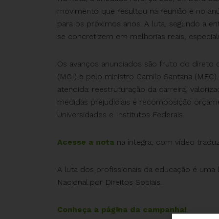
movimento que resultou na reunião e no an
para os próximos anos. A luta, segundo a en
se concretizem em melhorias reais, especialm
Os avanços anunciados são fruto do direto 
(MGI) e pelo ministro Camilo Santana (MEC)
atendida: reestruturação da carreira, valori
medidas prejudiciais e recomposição orçam
Universidades e Institutos Federais.
Acesse a nota
na íntegra, com vídeo tradu
A luta dos profissionais da educação é uma 
Nacional por Direitos Sociais.
Conheça a página da campanha!