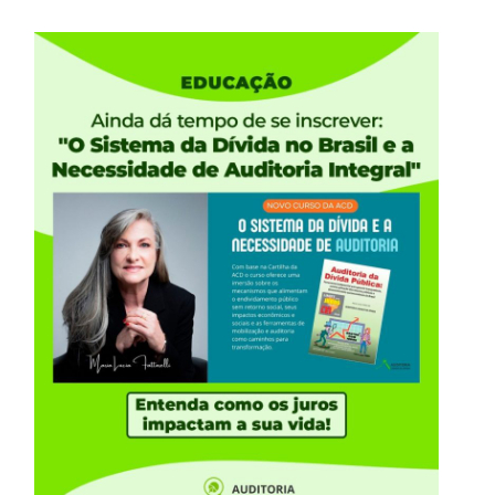
anhapordireitossociais@gmail.com
) e faça parte