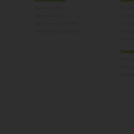
Quem somos
Equad
Como participar
Europ
Núcleos nos Estados
Grécia
Coordenação Nacional
Portug
Outros
Camp
É hora
Pelo L
Por Dir