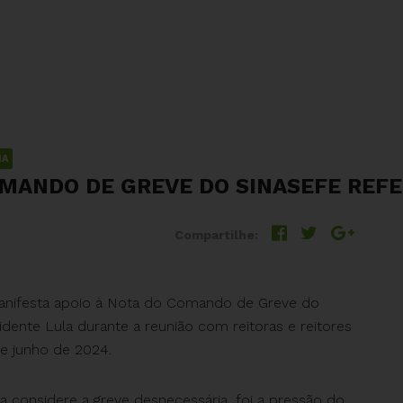
IA
OMANDO DE GREVE DO SINASEFE REF
Compartilhe:
manifesta apoio à Nota do Comando de Greve do
ente Lula durante a reunião com reitoras e reitores
de junho de 2024.
a considere a greve desnecessária, foi a pressão do