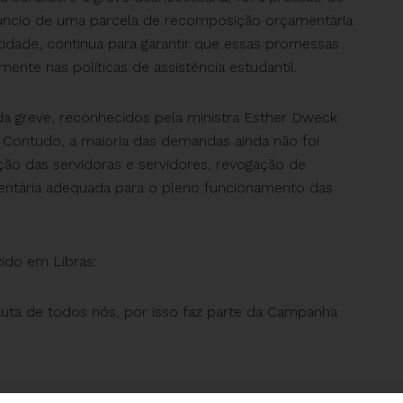
úncio de uma parcela de recomposição orçamentária
tidade, continua para garantir que essas promessas
ente nas políticas de assistência estudantil.
da greve, reconhecidos pela ministra Esther Dweck
. Contudo, a maioria das demandas ainda não foi
zação das servidoras e servidores, revogação de
entária adequada para o pleno funcionamento das
zido em Libras:
luta de todos nós, por isso faz parte da Campanha