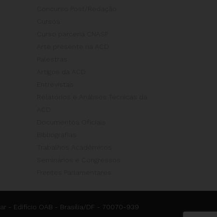
Concurso Post/Redação
Cursos
Curso parceria CNASP
Arte presente na ACD
Palestras
Artigos da ACD
Entrevistas
Relatórios e Análises Técnicas da
ACD
Documentos Oficiais
Bibliografias
Trabalhos Acadêmicos
Seminários e Congressos
Frentes Parlamentares
ar - Edifício OAB - Brasília/DF - 70070-939