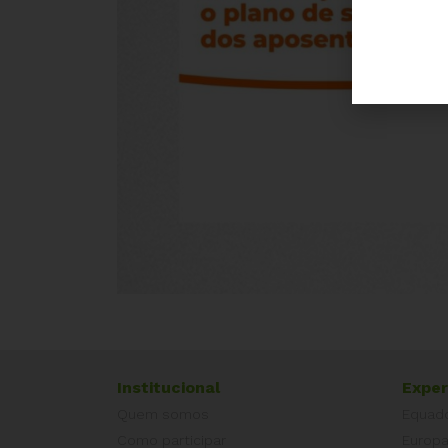
Institucional
Exper
Quem somos
Equad
Como participar
Europ