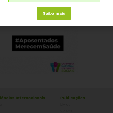
Saiba mais
iências Internacionais
Publicações
or
Livros
a
Vídeos