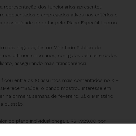
, a representação dos funcionários apresentou
tre aposentados e empregados ativos nos critérios e
 a possibilidade de optar pelo Plano Especial I como
fim das negociações no Ministério Público do
 nos últimos cinco anos, corrigidos pela lei e dados
icato, assegurando mais transparência.
 ficou entre os 10 assuntos mais comentados no X –
dosMerecemSaúde, o banco mostrou interesse em
r na primeira semana de fevereiro. Já o Ministério
 a questão.
lor do plano individual chega a R$ 1.929,00 por
rca de R$ 4 mil por casal, submetendo a um gasto