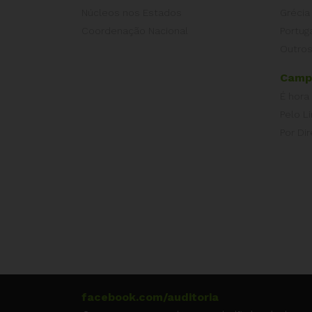
Núcleos nos Estados
Grécia
Coordenação Nacional
Portug
Outros
Camp
É hora
Pelo L
Por Dir
facebook.com/auditoria