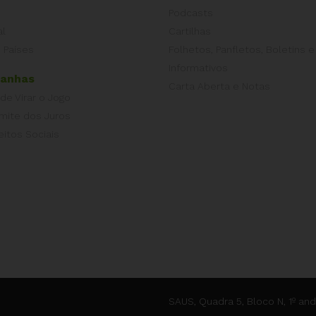
Podcasts
al
Cartilhas
 Países
Folhetos, Panfletos, Boletins e
Informativos
anhas
Carta Aberta e Notas
 de Virar o Jogo
imite dos Juros
eitos Sociais
SAUS, Quadra 5, Bloco N, 1º and