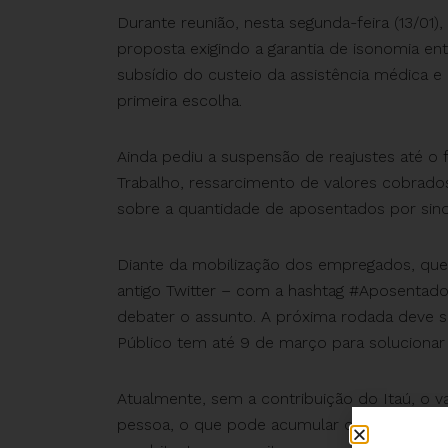
Durante reunião, nesta segunda-feira (13/01)
proposta exigindo a garantia de isonomia en
subsídio do custeio da assistência médica e
primeira escolha.
Ainda pediu a suspensão de reajustes até o 
Trabalho, ressarcimento de valores cobrados
sobre a quantidade de aposentados por sind
Diante da mobilização dos empregados, que
antigo Twitter – com a hashtag #Aposenta
debater o assunto. A próxima rodada deve se
Público tem até 9 de março para solucionar
Atualmente, sem a contribuição do Itaú, o va
pessoa, o que pode acumular despesa de ce