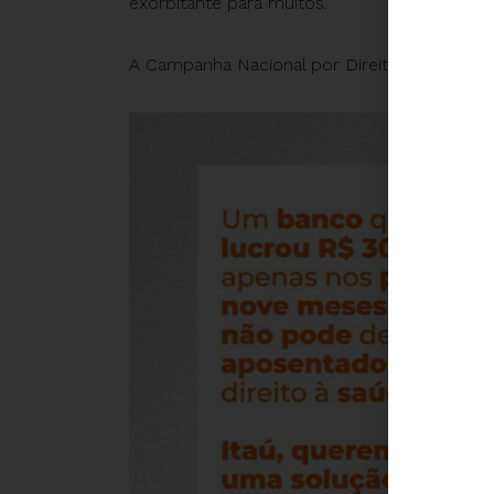
exorbitante para muitos.
A Campanha Nacional por Direitos Sociais ap