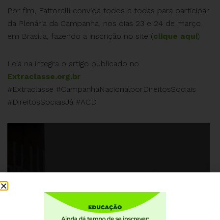
Por fim, Fattorelli convida todos e todas para participar
da Plenária da Campanha, nos dias 23 e 24 de março,
em Brasília, fazendo a inscrição no site (
clique aqui
)
Leia na íntegra o artigo publicado no
Extraclasse.org.br
#Extraclasse #CampanhaNacionalporDireitosSociais
#DireitosSociaisJá #ACD