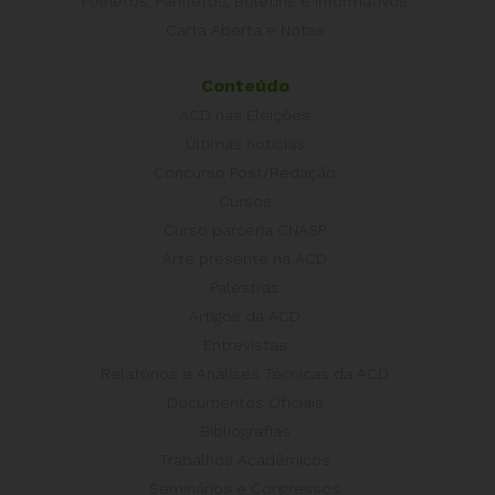
Folhetos, Panfletos, Boletins e Informativos
Carta Aberta e Notas
Conteúdo
ACD nas Eleições
Últimas notícias
Concurso Post/Redação
Cursos
Curso parceria CNASP
Arte presente na ACD
Palestras
Artigos da ACD
Entrevistas
Relatórios e Análises Técnicas da ACD
Documentos Oficiais
Bibliografias
Trabalhos Acadêmicos
Seminários e Congressos