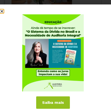
Saiba mais
Baixe aqui o
PDF
e
JPEG
do Gráfico.