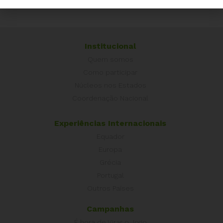
Institucional
Quem somos
Como participar
Núcleos nos Estados
Coordenação Nacional
Experiências Internacionais
Equador
Europa
Grécia
Portugal
Outros Países
Campanhas
É hora de Virar o Jogo