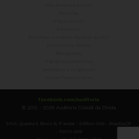
Arte presente na ACD
Palestras
Artigos da ACD
Entrevistas
Relatórios e Análises Técnicas da ACD
Documentos Oficiais
Bibliografias
Trabalhos Acadêmicos
Seminários e Congressos
Frentes Parlamentares
facebook.com/auditoria
© 2012 - 2026 Auditoria Cidadã da Dívida
SAUS, Quadra 5, Bloco N, 1º andar - Edifício OAB - Brasília/DF
- 70070-939