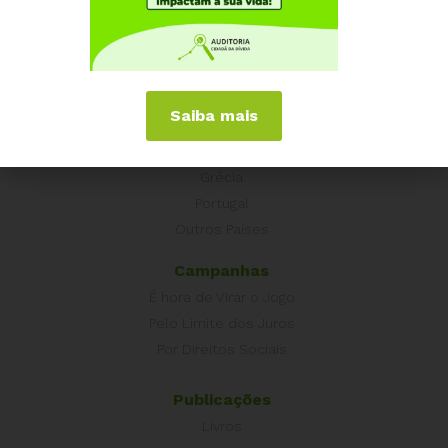
Núcleos nos Estados
Coordenação Nacional
Experiências Internacionais
Saiba mais
Equador
Europa
Grécia
Portugal
Outros Países
Campanhas
É hora de Virar o Jogo
Pelo Limite dos Juros
Por Direitos Sociais
Publicações
Livros