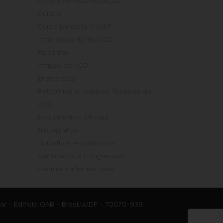
Concurso Post/Redação
Cursos
Curso parceria CNASP
Arte presente na ACD
Palestras
Artigos da ACD
Entrevistas
Relatórios e Análises Técnicas da
ACD
Documentos Oficiais
Bibliografias
Trabalhos Acadêmicos
Seminários e Congressos
Frentes Parlamentares
ar - Edifício OAB - Brasília/DF - 70070-939