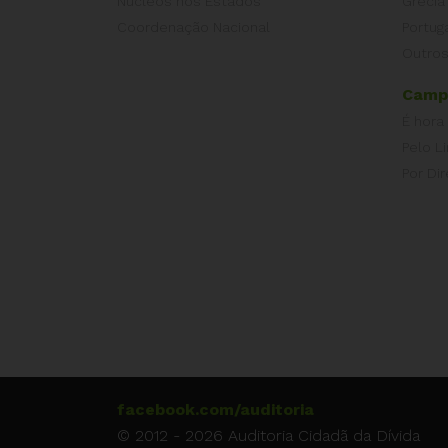
Núcleos nos Estados
Grécia
Coordenação Nacional
Portug
Outros
Camp
É hora
Pelo L
Por Dir
facebook.com/auditoria
© 2012 - 2026 Auditoria Cidadã da Dívida