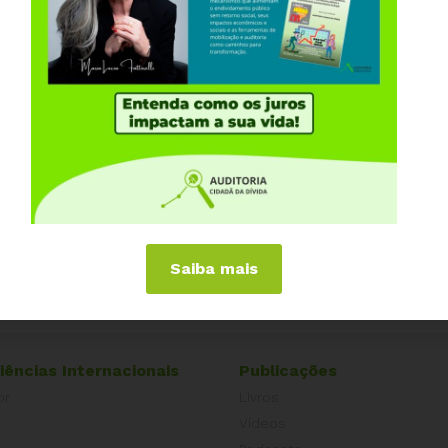
Saiba mais
iências Internacionais
Publicações
or
Livros
a
Vídeos