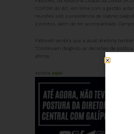
Fattorelli, da Auditoria Cidadã da Dívida (
COPOM do BC, em linha com a gestão anter
reuniões sob a presidência de Gabriel Galíp
2 pontos, além de ter acompanhado Campos
Fattorelli lembra que a atual diretoria tam
“Continuam dirigindo as decisões de política
afirma.
Assista
aqui
.