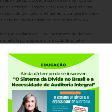
ACD), repercutindo a postura da nova composição do
ior de Roberto Campos Neto. Nas duas primeiras
olo, indicado por Lula, o BC aumentou a taxa Selic em
 Neto na ata da reunião de dezembro de 2024.
bém segue o relatório FOCUS na tomada de decisão.
 monetária para agradar o mercado financeiro”,