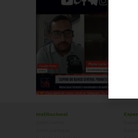
Institucional
Exper
Quem somos
Equad
Como participar
Europ