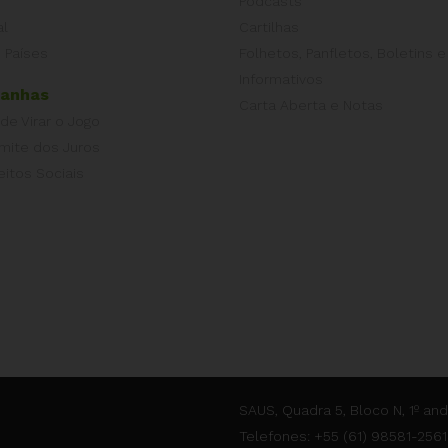
Podcasts
al
Cartilhas
 Países
Folhetos, Panfletos, Boletins e
Informativos
anhas
Carta Aberta e Notas
 de Virar o Jogo
imite dos Juros
eitos Sociais
SAUS, Quadra 5, Bloco N, 1º and
Telefones: +55 (61) 98581-2561