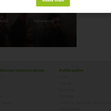
Saiba mais
iências Internacionais
Publicações
or
Livros
a
Vídeos
Podcasts
al
Cartilhas
 Países
Folhetos, Panfletos, Boletins e
Informativos