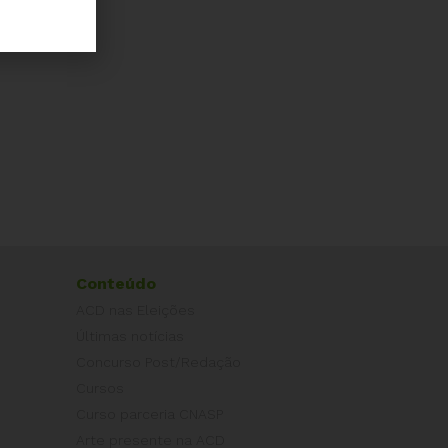
Conteúdo
ACD nas Eleições
Últimas notícias
Concurso Post/Redação
Cursos
Curso parceria CNASP
Arte presente na ACD