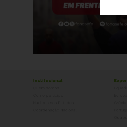
Institucional
Exper
Quem somos
Equad
Como participar
Europ
Núcleos nos Estados
Grécia
Coordenação Nacional
Portug
Outros