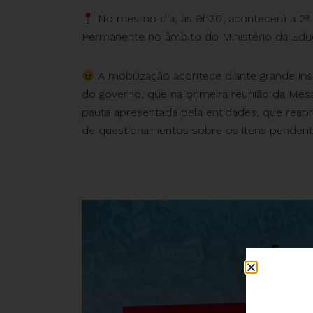
No mesmo dia, às 9h30, acontecerá a 2ª 
Permanente no âmbito do Ministério da Edu
A mobilização acontece diante grande ins
do governo, que na primeira reunião da Mesa
pauta apresentada pela entidades, que reapre
de questionamentos sobre os itens pendent