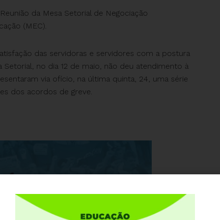
Reunião da Mesa Setorial de Negociação
cação (MEC).
atisfação das servidoras e servidores com a postura
 Setorial, no dia 12 de maio, não deu atendimento à
sentaram via ofício, na última quinta, 24, uma série
es dos acordos de greve.