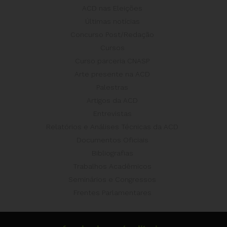
ACD nas Eleições
Últimas notícias
Concurso Post/Redação
Cursos
Curso parceria CNASP
Arte presente na ACD
Palestras
Artigos da ACD
Entrevistas
Relatórios e Análises Técnicas da ACD
Documentos Oficiais
Bibliografias
Trabalhos Acadêmicos
Seminários e Congressos
Frentes Parlamentares