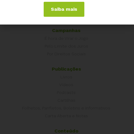
Grécia
Saiba mais
Portugal
Outros Países
Campanhas
É hora de Virar o Jogo
Pelo Limite dos Juros
Por Direitos Sociais
Publicações
Livros
Vídeos
Podcasts
Cartilhas
Folhetos, Panfletos, Boletins e Informativos
Carta Aberta e Notas
Conteúdo