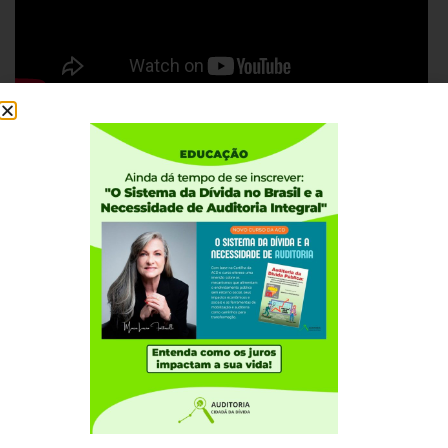
Institucional
Quem somos
Como participar
Núcleos nos Estados
Coordenação Nacional
Experiências Internacionais
Equador
Europa