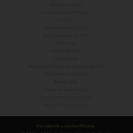
Últimas notícias
Concurso Post/Redação
Cursos
Curso parceria CNASP
Arte presente na ACD
Palestras
Artigos da ACD
Entrevistas
Relatórios e Análises Técnicas da ACD
Documentos Oficiais
Bibliografias
Trabalhos Acadêmicos
Seminários e Congressos
Frentes Parlamentares
facebook.com/auditoria