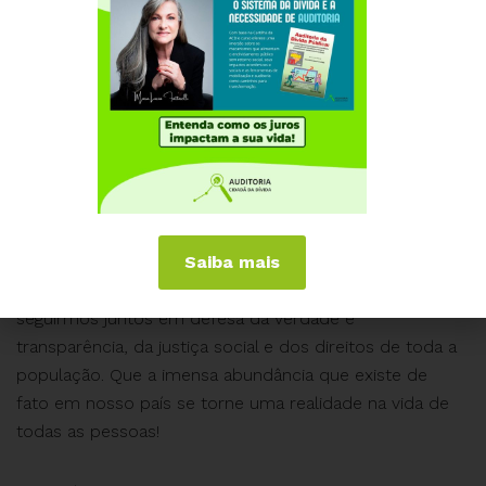
mais significativo engajamento popular, mostrando que
nossa voz está cada vez mais forte e unida.
É com muita gratidão que celebramos cada gesto de
apoio, cada comentário de incentivo nas redes e
compartilhamentos, enfim, cada participação que fez a
diferença ao longo deste ano. Você faz parte desta luta!
Saiba mais
Desejamos um Natal de paz, reflexão e esperança, e
que o Ano Novo traga novas forças e bençãos para
seguirmos juntos em defesa da verdade e
transparência, da justiça social e dos direitos de toda a
população. Que a imensa abundância que existe de
fato em nosso país se torne uma realidade na vida de
todas as pessoas!