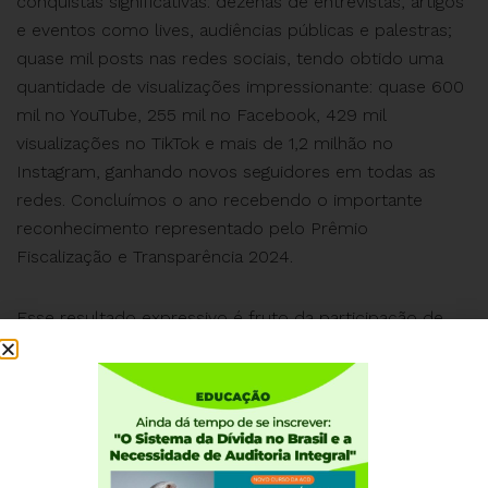
conquistas significativas: dezenas de entrevistas, artigos
e eventos como lives, audiências públicas e palestras;
quase mil posts nas redes sociais, tendo obtido uma
quantidade de visualizações impressionante: quase 600
mil no YouTube, 255 mil no Facebook, 429 mil
visualizações no TikTok e mais de 1,2 milhão no
Instagram, ganhando novos seguidores em todas as
redes. Concluímos o ano recebendo o importante
reconhecimento representado pelo Prêmio
Fiscalização e Transparência 2024.
Esse resultado expressivo é fruto da participação de
todo o coletivo da ACD, atuando na coordenação
nacional, diretoria e núcleos regionais, nossos
apoiadores, e, principalmente, da dedicação de nossa
equipe em todas as tarefas, destacando-se a
divulgação incansável do nosso trabalho nas redes
sociais e em eventos presenciais, obtendo cada vez