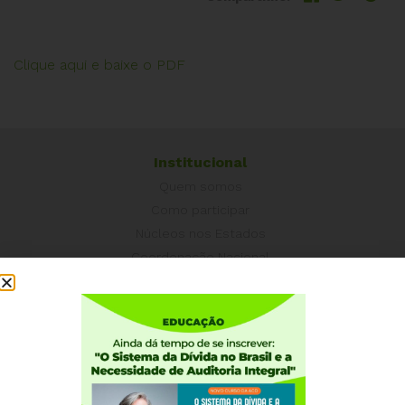
Clique aqui e baixe o PDF
Institucional
Quem somos
Como participar
Núcleos nos Estados
Coordenação Nacional
Experiências Internacionais
Equador
Europa
Grécia
Portugal