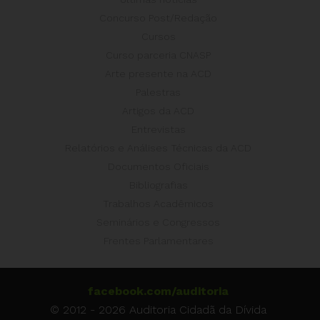
Concurso Post/Redação
Cursos
Curso parceria CNASP
Arte presente na ACD
Palestras
Artigos da ACD
Entrevistas
Relatórios e Análises Técnicas da ACD
Documentos Oficiais
Bibliografias
Trabalhos Acadêmicos
Seminários e Congressos
Frentes Parlamentares
facebook.com/auditoria
© 2012 - 2026 Auditoria Cidadã da Dívida