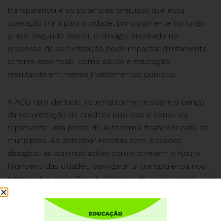
transparência e os potenciais prejuízos que essa
operação trará para a cidade, principalmente no longo
prazo. Segundo Biondi, o deságio envolvido no
processo de securitização pode impactar diretamente
setores essenciais, como saúde e educação,
resultando em menos investimentos públicos.
A ACD tem alertado sistematicamente sobre o perigo
da securitização de créditos públicos e como ela
representa uma perda de autonomia financeira para os
municípios. Ao antecipar receitas com elevados
deságios, as administrações comprometem o futuro
financeiro das cidades, sem garantir transparência nos
termos das operações. A denúncia de Bruna Biondi
ecoa as críticas feitas pela ACD: “Não conseguimos
mensurar qual seria a perda que a administração teria
ao fazer uma operação antecipada dessa receita”,