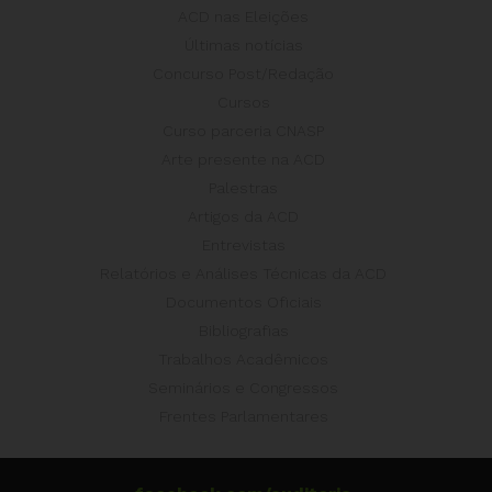
ACD nas Eleições
Últimas notícias
Concurso Post/Redação
Cursos
Curso parceria CNASP
Arte presente na ACD
Palestras
Artigos da ACD
Entrevistas
Relatórios e Análises Técnicas da ACD
Documentos Oficiais
Bibliografias
Trabalhos Acadêmicos
Seminários e Congressos
Frentes Parlamentares