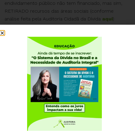
endividamento público não tem financiado, mas sim,
RETIRADO recursos das áreas sociais (conforme
análise feita pela Auditoria Cidadã da Dívida
aqui
)
#auditoriaja