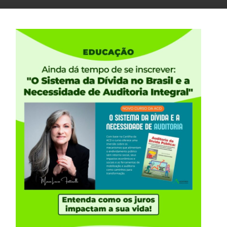
a sobre a referida transferência de R$ 400 bilhões
se trata de pedalada”
, prática proibida na gestão
 400 bilhões, de acordo com os balanços do próprio
nas de um ajuste contábil do valor das
a cotação do dólar nos últimos meses. Dessa forma,
no caixa do Banco Central, mas simplesmente um
netária, em reais, do valor das reservas
 exterior.
houve o efetivo ingresso desses R$ 400 bilhões no
nte de um “lucro” meramente
amento a V. Sa.:
 transferir, em efetivo, ao Tesouro Nacional, já que