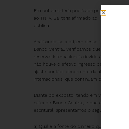
Em outra matéria publicada pela grande mídi
ao TN, V. Sa. teria afirmado ao TCU que
“não 
pública.
Analisando-se a origem desse “lucro” de R$
Banco Central, verificamos que trata-se ape
reservas internacionais devido à elevação d
não houve o efetivo ingresso de recursos 
ajuste contábil decorrente da atualização mo
internacionais, que continuam depositadas no
Diante do exposto, tendo em vista que não 
caixa do Banco Central, e que estamos dia
escritural, apresentamos o seguinte question
a) Qual é a fonte do dinheiro que se pretende