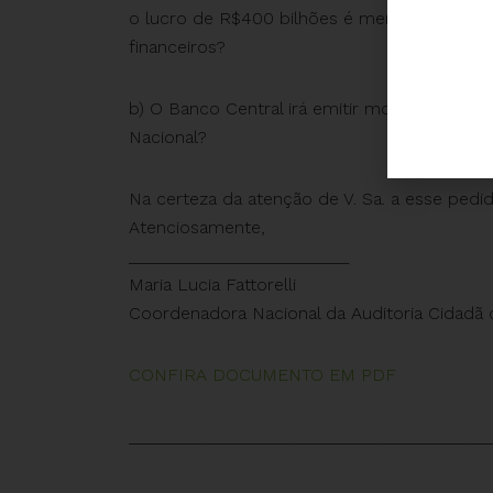
o lucro de R$400 bilhões é meramente cont
financeiros?
b) O Banco Central irá emitir moeda para re
Nacional?
Na certeza da atenção de V. Sa. a esse ped
Atenciosamente,
_________________________
Maria Lucia Fattorelli
Coordenadora Nacional da Auditoria Cidadã 
CONFIRA DOCUMENTO EM PDF
_________________________________________