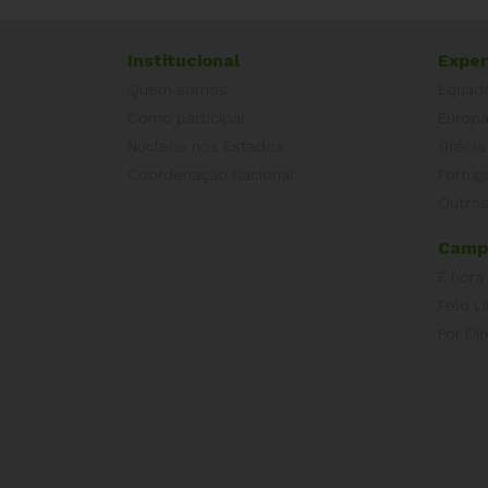
Institucional
Exper
Quem somos
Equad
Como participar
Europ
Núcleos nos Estados
Grécia
Coordenação Nacional
Portug
Outros
Camp
É hora
Pelo L
Por Dir