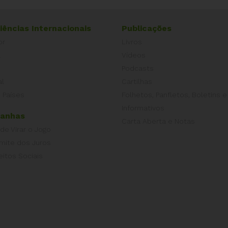
iências Internacionais
Publicações
or
Livros
a
Vídeos
Podcasts
al
Cartilhas
 Países
Folhetos, Panfletos, Boletins e
Informativos
anhas
Carta Aberta e Notas
 de Virar o Jogo
imite dos Juros
eitos Sociais