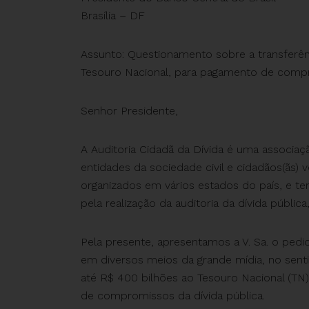
Brasília – DF
Assunto: Questionamento sobre a transferên
Tesouro Nacional, para pagamento de compr
Senhor Presidente,
A Auditoria Cidadã da Dívida é uma associaç
entidades da sociedade civil e cidadãos(ãs) 
organizados em vários estados do país, e tem
pela realização da auditoria da dívida pública
Pela presente, apresentamos a V. Sa. o pedi
em diversos meios da grande mídia, no senti
até R$ 400 bilhões ao Tesouro Nacional (TN
de compromissos da dívida pública.