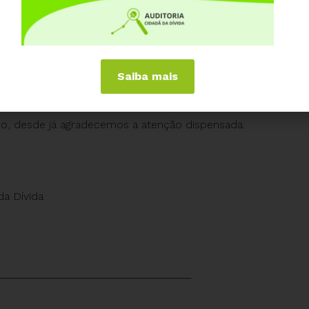
ábil, sem correspondência efetiva em recursos
spaldar a transferência de R$ 400 bilhões ao Tesouro
Saiba mais
ido, desde já agradecemos a atenção dispensada.
da Dívida
___________________________________