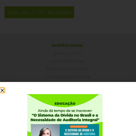
Baixe aqui o PDF da Cartilha
Institucional
Quem somos
Como participar
Núcleos nos Estados
Coordenação Nacional
Experiências Internacionais
Equador
Europa
Grécia
Portugal
Outros Países