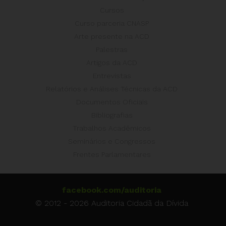
Cursos
Curso parceria CNASP
Arte presente na ACD
Palestras
Artigos da ACD
Entrevistas
Relatórios e Análises Técnicas da ACD
Documentos Oficiais
Bibliografias
Trabalhos Acadêmicos
Seminários e Congressos
Frentes Parlamentares
facebook.com/auditoria
© 2012 - 2026 Auditoria Cidadã da Dívida