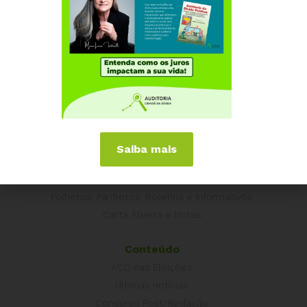
Campanhas
É hora de Virar o Jogo
Pelo Limite dos Juros
Por Direitos Sociais
Publicações
Livros
Vídeos
Saiba mais
Podcasts
Cartilhas
Folhetos, Panfletos, Boletins e Informativos
Carta Aberta e Notas
Conteúdo
ACD nas Eleições
Últimas notícias
Concurso Post/Redação