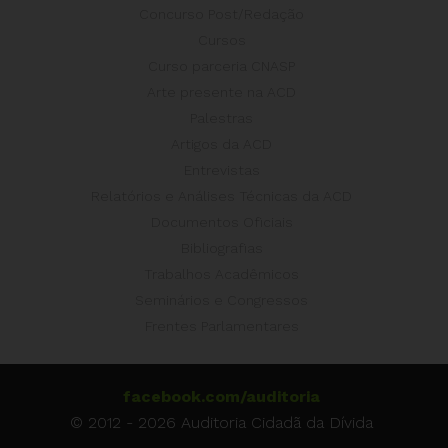
Concurso Post/Redação
Cursos
Curso parceria CNASP
Arte presente na ACD
Palestras
Artigos da ACD
Entrevistas
Relatórios e Análises Técnicas da ACD
Documentos Oficiais
Bibliografias
Trabalhos Acadêmicos
Seminários e Congressos
Frentes Parlamentares
facebook.com/auditoria
© 2012 - 2026 Auditoria Cidadã da Dívida