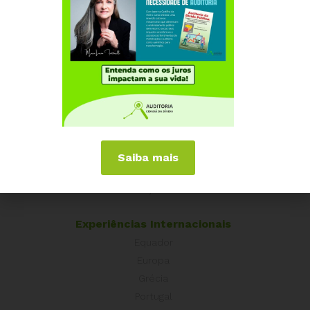
#DireitosSociaisJá
Institucional
Quem somos
Como participar
Saiba mais
Núcleos nos Estados
Coordenação Nacional
Experiências Internacionais
Equador
Europa
Grécia
Portugal