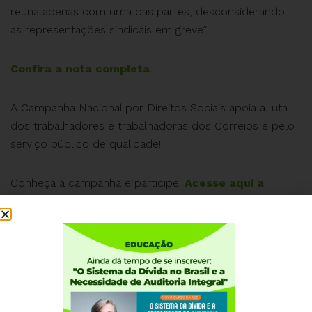
reúna apenas com uma das partes, desconsiderando
as representações sindicais em greve”.
Confira a nota completa
.
A Campanha Nacional por Direitos Sociais apoia a luta
dos trabalhadores e trabalhadoras dos Correios e pelo
serviço público de qualidade!
Conheça a campanha e participe!
Acesse aqui a
página
.
Entre em contato com a Coordenação
(
campanhapordireitossociais@gmail.com
) e faça parte
desta Campanha.