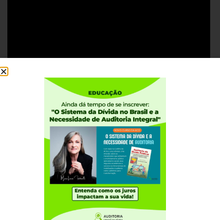
#AuditoriaJá
Institucional
Quem somos
Como participar
Núcleos nos Estados
Coordenação Nacional