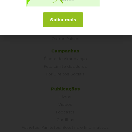
Experiências Internacionais
Equador
Europa
Saiba mais
Grécia
Portugal
Outros Países
Campanhas
É hora de Virar o Jogo
Pelo Limite dos Juros
Por Direitos Sociais
Publicações
Livros
Vídeos
Podcasts
Cartilhas
Folhetos, Panfletos, Boletins e Informativos