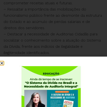
comprometer receitas atuais e futuras.
– Ressaltar a importância das mobilizações do
funcionalismo público frente ao desmonte da estrutura
do Estado e ao acúmulo de perdas salariais e de
direitos dos servidores.
– Destacar a necessidade de Auditorias Cidadãs para
socializar o conhecimento sobre a atuação do Sistema
da Dívida, frente aos indícios de ilegalidade e
ilegitimidade identificados.
A realização desta audiência é fundamental para que a
sociedade e os parlamentares possam discutir e
compreender os impactos dos mecanismos
financeiros que influenciam a dívida pública e afetam a
destinação de recursos para áreas essenciais.
Data: 28 de maio de 2024
Hora: 10h00
Local: Câmara dos Deputados, Brasília