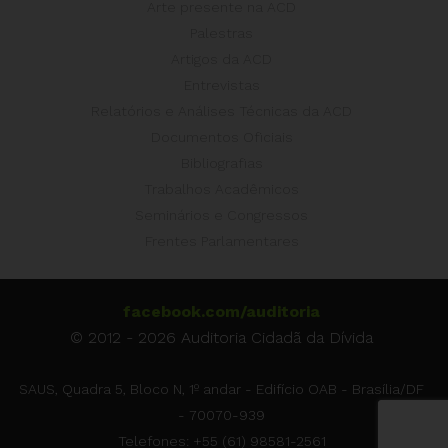
Arte presente na ACD
Palestras
Artigos da ACD
Entrevistas
Relatórios e Análises Técnicas da ACD
Documentos Oficiais
Bibliografias
Trabalhos Acadêmicos
Seminários e Congressos
Frentes Parlamentares
facebook.com/auditoria
© 2012 - 2026 Auditoria Cidadã da Dívida
SAUS, Quadra 5, Bloco N, 1º andar - Edifício OAB - Brasília/DF
- 70070-939
Telefones: +55 (61) 98581-2561