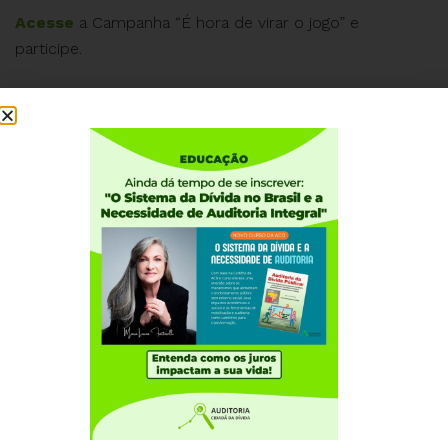
Acesse
a Campanha “É hora de virar o jogo” e
participe.
#ÉHoradeVirarOJogo #VireOJogo #VidaDigna
#DignidadedaPessoaHumana