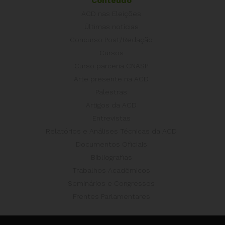
Conteúdo
ACD nas Eleições
Últimas notícias
Concurso Post/Redação
Cursos
Curso parceria CNASP
Arte presente na ACD
Palestras
Artigos da ACD
Entrevistas
Relatórios e Análises Técnicas da ACD
Documentos Oficiais
Bibliografias
Trabalhos Acadêmicos
Seminários e Congressos
Frentes Parlamentares