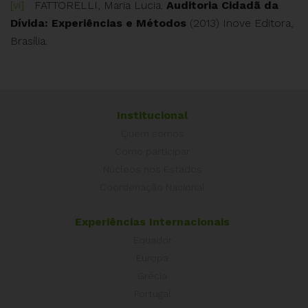
[vi]
FATTORELLI, Maria Lucia.
Auditoria Cidadã da
Dívida: Experiências e Métodos
(2013) Inove Editora,
Brasília.
Institucional
Quem somos
Como participar
Núcleos nos Estados
Coordenação Nacional
Experiências Internacionais
Equador
Europa
Grécia
Portugal