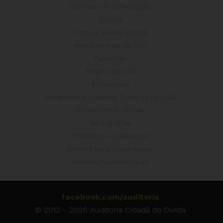
Concurso Post/Redação
Cursos
Curso parceria CNASP
Arte presente na ACD
Palestras
Artigos da ACD
Entrevistas
Relatórios e Análises Técnicas da ACD
Documentos Oficiais
Bibliografias
Trabalhos Acadêmicos
Seminários e Congressos
Frentes Parlamentares
facebook.com/auditoria
© 2012 - 2026 Auditoria Cidadã da Dívida