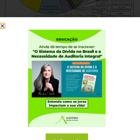
Fonte: Senado Federal – Sistema SIGA BRASIL –
Elaboração: Auditoria Cidadã da Dívida. Nota: Inclui o
“refinanciamento” da dívida, pois o governo
contabiliza neste item grande parte dos juros pagos.
Não inclui os restos a pagar de 2013, pagos em 2014.
O ORÇAMENTO FEDERAL proposto pelo Executivo
para 2015 reserva
R$ 1,356 trilhão
para os gastos com
a dívida pública, ou seja,
47%
de tudo que o país vai
arrecadar com tributos, privatizações e emissão de
novos títulos, entre outras rendas.
Este valor representa, por exemplo,
13 vezes os