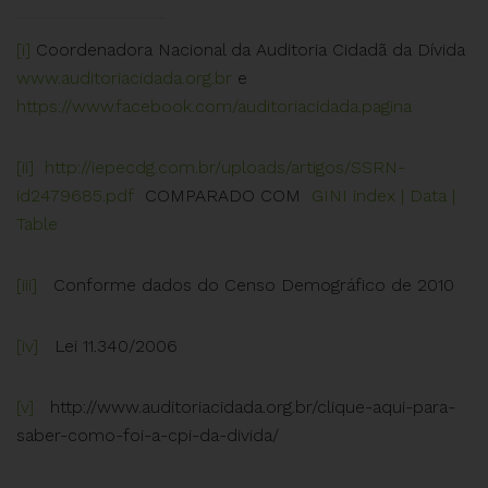
[i]
Coordenadora Nacional da Auditoria Cidadã da Dívida
www.auditoriacidada.org.br
e
https://www.facebook.com/auditoriacidada.pagina
[ii]
http://iepecdg.com.br/uploads/artigos/SSRN-
id2479685.
pdf
COMPARADO COM
GINI
index | Data |
Table
[iii]
Conforme dados do Censo Demográfico de 2010
[iv]
Lei 11.340/2006
[v]
http://www.auditoriacidada.org.br/clique-aqui-para-
saber-como-foi-a-cpi-da-divida/