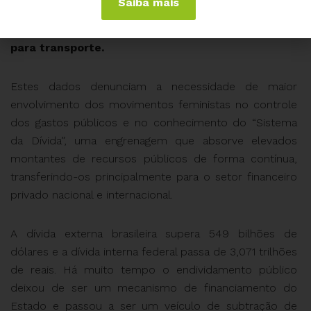
Saiba mais
recursos para a saúde, 13 vezes os recursos
previstos para educação ou 54 vezes os recursos
para transporte.
Estes dados denunciam a necessidade de maior
envolvimento dos movimentos feministas no controle
dos gastos públicos e no conhecimento do “Sistema
da Dívida”, uma engrenagem que absorve elevados
montantes de recursos públicos de forma contínua,
transferindo-os principalmente para o setor financeiro
privado nacional e internacional.
A dívida externa brasileira supera 549 bilhões de
dólares e a dívida interna federal passa de 3,071 trilhões
de reais. Há muito tempo o endividamento público
deixou de ser um mecanismo de financiamento do
Estado e passou a ser um veículo de subtração de