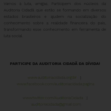
Vamos à luta, amigas. Participem dos núcleos da
Auditoria Cidadã que estão se formando em diversos
estados brasileiros e ajudem na socialização do
conhecimento sobre a realidade financeira do país,
transformando esse conhecimento em ferramenta de
luta social.
PARTICIPE DA AUDITORIA CIDADÃ DA DÍVIDA!
www.auditoriacidada.org.br
|
www.facebook.com/auditoriacidada.pagina
www.twitter.com/AuditoriaCidada
|
auditoriacidada@gmail.com