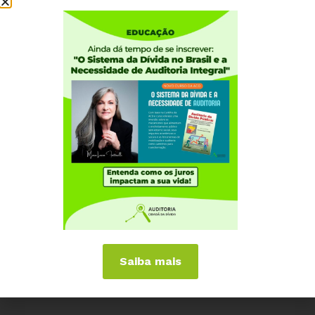
*******************************
Aprenda tudo o que está por trás deste gráfico, desde
como a dívida é formada até as nossas lutas por
auditoria, no novo curso da ACD
aqui
.
#OrcamentoFederal #Dividometro #SistemadaDivida
#ACD #AuditoriaCidadã
Saiba mais