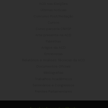
ACD nas Eleições
Últimas notícias
Concurso Post/Redação
Cursos
Curso parceria CNASP
Arte presente na ACD
Palestras
Artigos da ACD
Entrevistas
Relatórios e Análises Técnicas da ACD
Documentos Oficiais
Bibliografias
Trabalhos Acadêmicos
Seminários e Congressos
Frentes Parlamentares