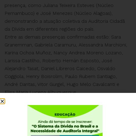
presença, como Juliana Teixeira Esteves (Núcleo
Pernambuco) e José Menezes (Núcleo Alagoas),
demonstrando a atuação coletiva da Auditoria Cidadã
da Dívida em diferentes regiões do país.
Entre as demais presenças confirmadas estão: Sara
Granemman, Gabriela Caramuru, Alessandra Marchioni,
Karina Ochoa Muñoz, Nancy Andrea Moreno Lozano,
Larissa Castilho, Roberto Hernán Esposto, José
Alejandro Tasat, Daniel Libreros Caicedo, Osvaldo
Coggiola, Henry Boisrolim, Paulo Rubem Santiago,
André Dantas, Vitor Gurgel, Hugo Melo Cavalcanti e
Elisa Maria Lucena Albuquerque.
Saiba mais: